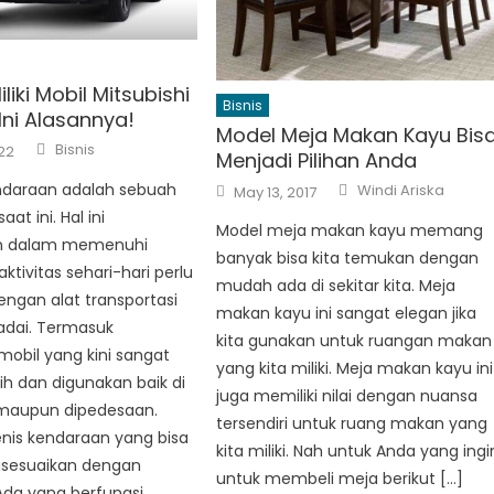
liki Mobil Mitsubishi
Bisnis
Ini Alasannya!
Model Meja Makan Kayu Bis
Author
Bisnis
22
Menjadi Pilihan Anda
Author
Posted
endaraan adalah sebuah
Windi Ariska
May 13, 2017
on
at ini. Hal ini
Model meja makan kayu memang
an dalam memenuhi
banyak bisa kita temukan dengan
ktivitas sehari-hari perlu
mudah ada di sekitar kita. Meja
engan alat transportasi
makan kayu ini sangat elegan jika
dai. Termasuk
kita gunakan untuk ruangan makan
obil yang kini sangat
yang kita miliki. Meja makan kayu ini
lih dan digunakan baik di
juga memiliki nilai dengan nuansa
maupun dipedesaan.
tersendiri untuk ruang makan yang
nis kendaraan yang bisa
kita miliki. Nah untuk Anda yang ingi
disesuaikan dengan
untuk membeli meja berikut […]
Ada yang berfungsi