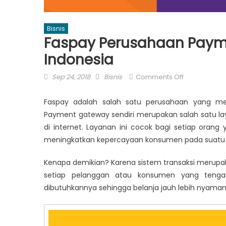
Bisnis
Faspay Perusahaan Payme
Indonesia
Posted
Author
on
Sep 24, 2018
Bisnis
Comments Off
on
Faspay
Perusahaan
Faspay adalah salah satu perusahaan yang m
Payment
Payment gateway sendiri merupakan salah satu l
Gateway
di internet. Layanan ini cocok bagi setiap ora
Berizin
meningkatkan kepercayaan konsumen pada suatu p
Bank
Indonesia
Kenapa demikian? Karena sistem transaksi merupa
setiap pelanggan atau konsumen yang teng
dibutuhkannya sehingga belanja jauh lebih nyaman