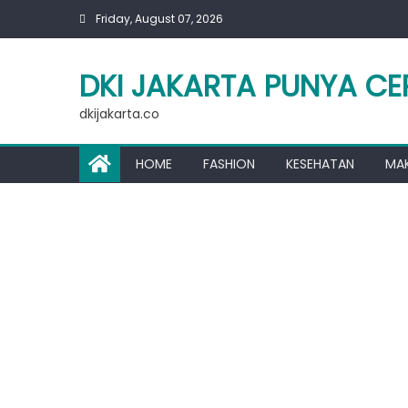
Skip
Friday, August 07, 2026
to
content
DKI JAKARTA PUNYA CE
dkijakarta.co
HOME
FASHION
KESEHATAN
MA