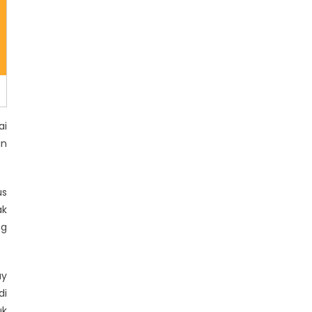
ai
an
us
ak
ng
ay
di
uk