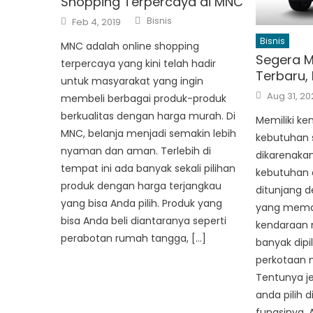
Shopping Terpercaya di MNC
Author
Posted
Bisnis
Feb 4, 2019
on
Bisnis
MNC adalah online shopping
Segera Mi
terpercaya yang kini telah hadir
Terbaru, 
untuk masyarakat yang ingin
Posted
Aug 31, 20
membeli berbagai produk-produk
on
berkualitas dengan harga murah. Di
Memiliki k
MNC, belanja menjadi semakin lebih
kebutuhan sa
nyaman dan aman. Terlebih di
dikarenak
tempat ini ada banyak sekali pilihan
kebutuhan a
produk dengan harga terjangkau
ditunjang d
yang bisa Anda pilih. Produk yang
yang mema
bisa Anda beli diantaranya seperti
kendaraan m
perabotan rumah tangga, […]
banyak dipi
perkotaan 
Tentunya je
anda pilih 
fungsinya. 