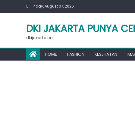
Skip
Friday, August 07, 2026
to
content
DKI JAKARTA PUNYA CE
dkijakarta.co
HOME
FASHION
KESEHATAN
MA