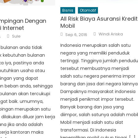
Bisnis
Otomotif
All Risk Biaya Asuransi Kredit
ampingan Dengan
Mobil
 Internet
Author
Posted
Windi Ariska
Author
Sep 6, 2016
Sule
5
on
Indonesia merupakan salah satu
 bulanan anda tidak
negara yang memiliki penduduk
k kebutuhan bulanan
tertinggi. Tingginya jumlah pendud
ka iya, pastinya anda
tersebut membuatnya menjadi
utuhkan usaha atau
salah satu negera penerima impor
pingan yang dapat
barang dan jasa dari negara lainnya
n beban anda, sehingga
Dampaknya masyarakat indonesia
bulanan akan tercukupi
menjadi penikmat impor tersebut.
gat baik. umumnya,
Banyak barang dan jasa yang
ingan merupakan satu
diimpor, salah satunya adalah mobil
dilakukan diluar jam kerja
Mobil menjadi salah satu alat
na jika anda adalah
transformasi. Di indonesia
kerja kantoran maka
kepemilikan mobil cukup tinggi, […]