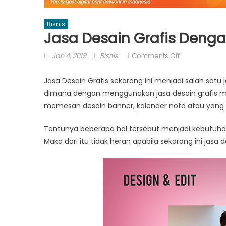
Bisnis
Jasa Desain Grafis Deng
Posted
Author
on
Jan 4, 2019
Bisnis
Comments Off
on
Jasa
Desain
Jasa Desain Grafis sekarang ini menjadi salah sat
Grafis
dimana dengan menggunakan jasa desain grafis mak
Dengan
memesan desain banner, kalender nota atau yang l
Harga
Terjangkau
Tentunya beberapa hal tersebut menjadi kebutuhan
Maka dari itu tidak heran apabila sekarang ini jasa 