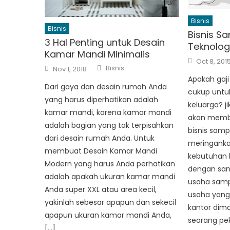
Bisnis
Bisnis
Bisnis S
3 Hal Penting untuk Desain
Teknologi
Kamar Mandi Minimalis
Posted
Oct 8, 201
Author
on
Posted
Bisnis
Nov 1, 2018
on
Apakah gaji
Dari gaya dan desain rumah Anda
cukup untu
yang harus diperhatikan adalah
keluarga? ji
kamar mandi, karena kamar mandi
akan memb
adalah bagian yang tak terpisahkan
bisnis sam
dari desain rumah Anda. Untuk
meringanka
membuat Desain Kamar Mandi
kebutuhan 
Modern yang harus Anda perhatikan
dengan san
adalah apakah ukuran kamar mandi
usaha samp
Anda super XXL atau area kecil,
usaha yang 
yakinlah sebesar apapun dan sekecil
kantor dima
apapun ukuran kamar mandi Anda,
seorang pe
[…]