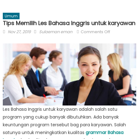
Umum
Tips Memilih Les Bahasa Inggris untuk karyawan
Posted
Author
on
Nov 27, 2019
Sulaeman eman
Comments Off
on
Tips
Memilih
Les
Bahasa
Inggris
untuk
karyawan
Les Bahasa Inggris untuk karyawan adalah salah satu
program yang cukup banyak dibutuhkan. Ada banyak
keuntungan program tersebut bag para karyawan. Salah
satunya untuk meningkatkan kualitas
grammar Bahasa