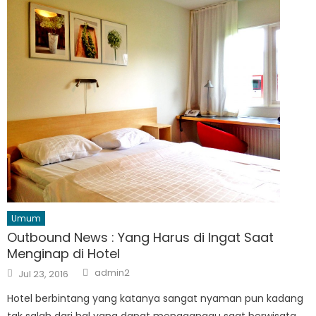
Umum
Outbound News : Yang Harus di Ingat Saat
Menginap di Hotel
Author
Posted
admin2
Jul 23, 2016
on
Hotel berbintang yang katanya sangat nyaman pun kadang