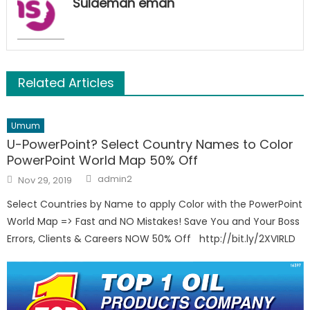
Sulaeman eman
Related Articles
Umum
U-PowerPoint? Select Country Names to Color
PowerPoint World Map 50% Off
Author
Posted
admin2
Nov 29, 2019
on
Select Countries by Name to apply Color with the PowerPoint
World Map => Fast and NO Mistakes! Save You and Your Boss
Errors, Clients & Careers NOW 50% Off http://bit.ly/2XVIRLD