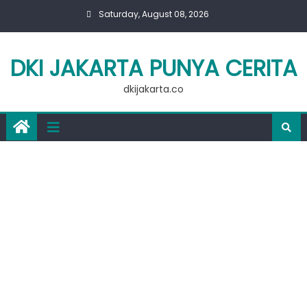
Skip
Saturday, August 08, 2026
to
content
DKI JAKARTA PUNYA CERITA
dkijakarta.co