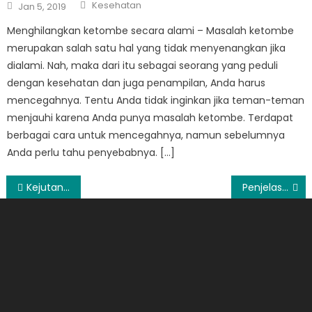
Author
Posted
Kesehatan
Jan 5, 2019
on
Menghilangkan ketombe secara alami – Masalah ketombe
merupakan salah satu hal yang tidak menyenangkan jika
dialami. Nah, maka dari itu sebagai seorang yang peduli
dengan kesehatan dan juga penampilan, Anda harus
mencegahnya. Tentu Anda tidak inginkan jika teman-teman
menjauhi karena Anda punya masalah ketombe. Terdapat
berbagai cara untuk mencegahnya, namun sebelumnya
Anda perlu tahu penyebabnya. […]
Post
Kejutan Promo Everyyay untuk Pengguna Jenius
Penjelasan serta Panduan Memaksimalkan Search Engine Optimization
navigation