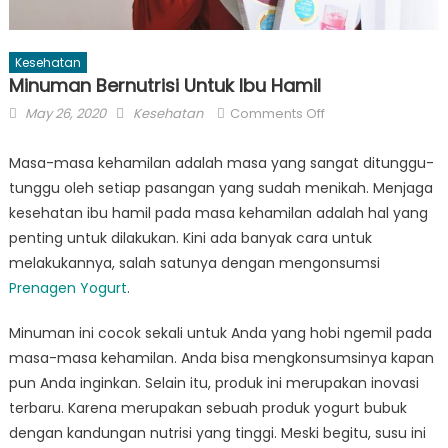
Kesehatan
Minuman Bernutrisi Untuk Ibu Hamil
Posted
Author
on
May 26, 2020
Kesehatan
Comments Off
on
Minuman
Bernutrisi
Masa-masa kehamilan adalah masa yang sangat ditunggu-
Untuk
tunggu oleh setiap pasangan yang sudah menikah. Menjaga
Ibu
kesehatan ibu hamil pada masa kehamilan adalah hal yang
Hamil
penting untuk dilakukan. Kini ada banyak cara untuk
melakukannya, salah satunya dengan mengonsumsi
Prenagen Yogurt
.
Minuman ini cocok sekali untuk Anda yang hobi ngemil pada
masa-masa kehamilan. Anda bisa mengkonsumsinya kapan
pun Anda inginkan. Selain itu, produk ini merupakan inovasi
terbaru. Karena merupakan sebuah produk yogurt bubuk
dengan kandungan nutrisi yang tinggi. Meski begitu, susu ini