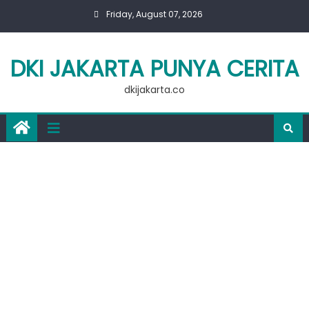
Skip
Friday, August 07, 2026
to
content
DKI JAKARTA PUNYA CERITA
dkijakarta.co