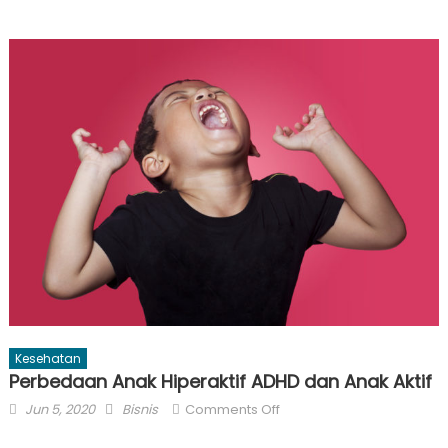
Kesehatan
Perbedaan Anak Hiperaktif ADHD dan Anak Aktif
Posted
Author
on
Jun 5, 2020
Bisnis
Comments Off
on
Perbedaan