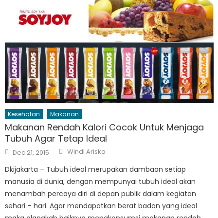
Kesehatan
Makanan
Makanan Rendah Kalori Cocok Untuk Menjaga
Tubuh Agar Tetap Ideal
Author
Posted
Windi Ariska
Dec 21, 2015
on
Dkijakarta – Tubuh ideal merupakan dambaan setiap
manusia di dunia, dengan mempunyai tubuh ideal akan
menambah percaya diri di depan publik dalam kegiatan
sehari – hari. Agar mendapatkan berat badan yang ideal
maka alangkah baiknya mengkonsumsi makanan rendah