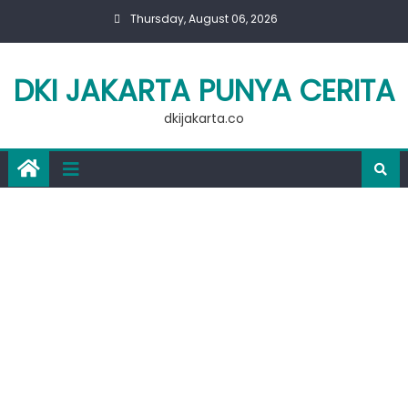
Skip
Thursday, August 06, 2026
to
content
DKI JAKARTA PUNYA CERITA
dkijakarta.co