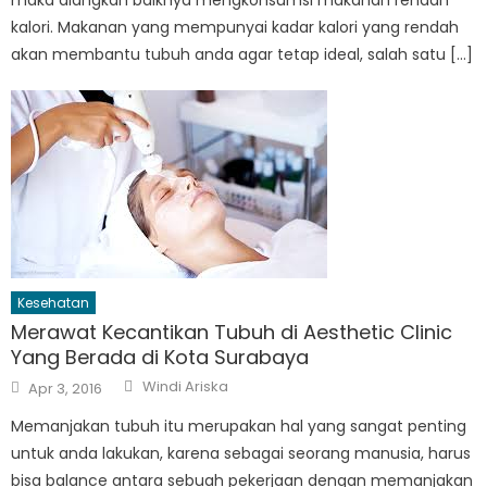
kalori. Makanan yang mempunyai kadar kalori yang rendah
akan membantu tubuh anda agar tetap ideal, salah satu […]
Kesehatan
Merawat Kecantikan Tubuh di Aesthetic Clinic
Yang Berada di Kota Surabaya
Author
Posted
Windi Ariska
Apr 3, 2016
on
Memanjakan tubuh itu merupakan hal yang sangat penting
untuk anda lakukan, karena sebagai seorang manusia, harus
bisa balance antara sebuah pekerjaan dengan memanjakan