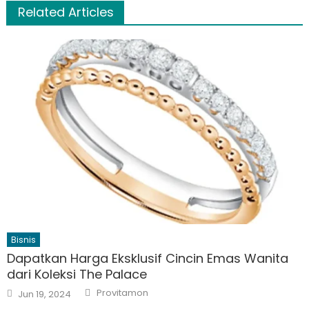
Related Articles
Bisnis
Dapatkan Harga Eksklusif Cincin Emas Wanita
dari Koleksi The Palace
Author
Posted
Provitamon
Jun 19, 2024
on