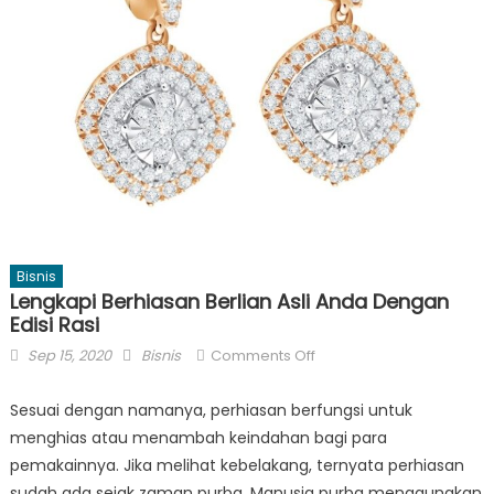
Bisnis
Lengkapi Berhiasan Berlian Asli Anda Dengan
Edisi Rasi
Posted
Author
on
Sep 15, 2020
Bisnis
Comments Off
on
Lengkapi
Berhiasan
Sesuai dengan namanya, perhiasan berfungsi untuk
Berlian
menghias atau menambah keindahan bagi para
Asli
pemakainnya. Jika melihat kebelakang, ternyata perhiasan
Anda
sudah ada sejak zaman purba. Manusia purba menggunakan