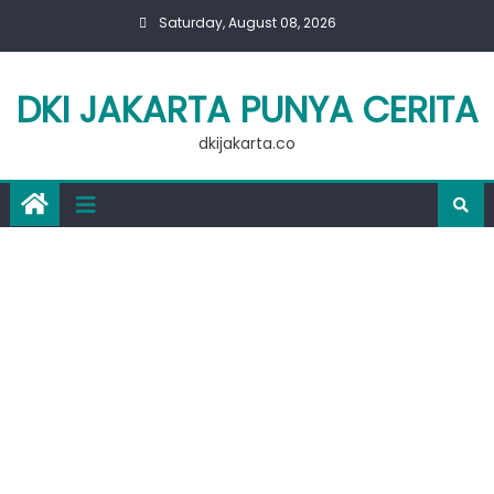
Skip
Saturday, August 08, 2026
to
content
DKI JAKARTA PUNYA CERITA
dkijakarta.co