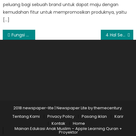
peluang bagi sebuah brand untuk dapat maju dengan
kemudahan fitur untuk mempromosikan produknya, yaitu
[…]
Post
Fungsi Nutrisi Otak Bagi Si Kecil
4 Hal Sebelum Membeli Sepasang Engagement Ring
navigation
2018 newspaper-lite
|
Newspaper Lite by
themecentury
.
Tentang Kami
Privacy Policy
Pasang iklan
Karir
Kontak
Home
Mainan Edukasi Anak Muslim – Apple Learning Quran +
Proyektor