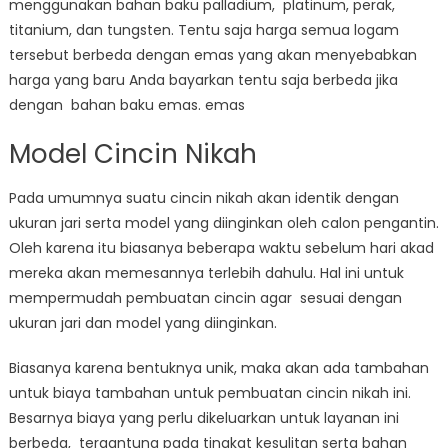
menggunakan bahan baku palladium, platinum, perak,
titanium, dan tungsten. Tentu saja harga semua logam
tersebut berbeda dengan emas yang akan menyebabkan
harga yang baru Anda bayarkan tentu saja berbeda jika
dengan bahan baku emas. emas
Model Cincin Nikah
Pada umumnya suatu cincin nikah akan identik dengan
ukuran jari serta model yang diinginkan oleh calon pengantin.
Oleh karena itu biasanya beberapa waktu sebelum hari akad
mereka akan memesannya terlebih dahulu. Hal ini untuk
mempermudah pembuatan cincin agar sesuai dengan
ukuran jari dan model yang diinginkan.
Biasanya karena bentuknya unik, maka akan ada tambahan
untuk biaya tambahan untuk pembuatan cincin nikah ini.
Besarnya biaya yang perlu dikeluarkan untuk layanan ini
berbeda, tergantung pada tingkat kesulitan serta bahan