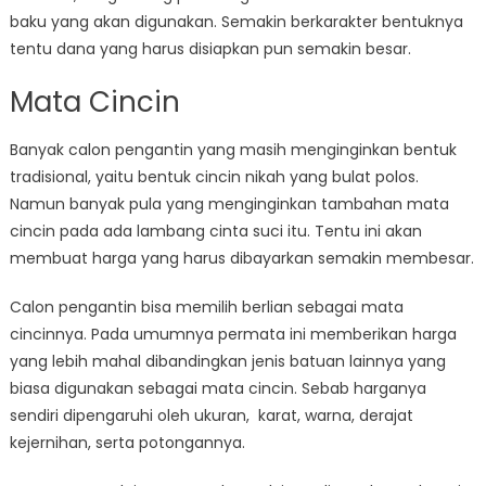
baku yang akan digunakan. Semakin berkarakter bentuknya
tentu dana yang harus disiapkan pun semakin besar.
Mata Cincin
Banyak calon pengantin yang masih menginginkan bentuk
tradisional, yaitu bentuk cincin nikah yang bulat polos.
Namun banyak pula yang menginginkan tambahan mata
cincin pada ada lambang cinta suci itu. Tentu ini akan
membuat harga yang harus dibayarkan semakin membesar.
Calon pengantin bisa memilih berlian sebagai mata
cincinnya. Pada umumnya permata ini memberikan harga
yang lebih mahal dibandingkan jenis batuan lainnya yang
biasa digunakan sebagai mata cincin. Sebab harganya
sendiri dipengaruhi oleh ukuran, karat, warna, derajat
kejernihan, serta potongannya.