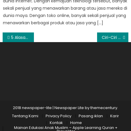
dunia internet. Dengan kemajuan teknologi tersebut, banyak
sekali penjual yang menawarkan barang atau jasa mereka di
dunia maya. Dengan toko online, banyak sekali penjual yang
menawarkan berbagai produk atau jasa yang […]
Post
5 Alasan Meningkat Kesadaran Diri Menabung di Tabunganku Sinarmas
Ciri-Ciri Toko Berlian Terbaik dan Terpercaya
navigation
2018 newspaper-lite
|
Newspaper Lite by
themecentury
.
Tentang Kami
Privacy Policy
Pasang iklan
Karir
Kontak
Home
Mainan Edukasi Anak Muslim – Apple Learning Quran +