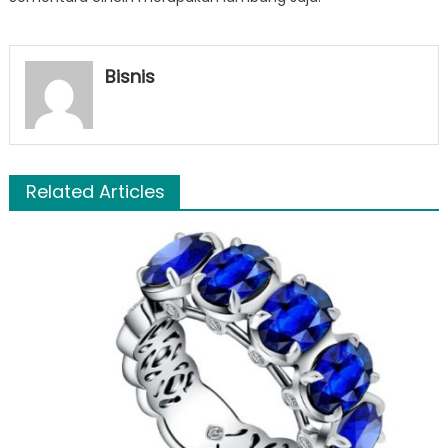
Bisnis
Related Articles