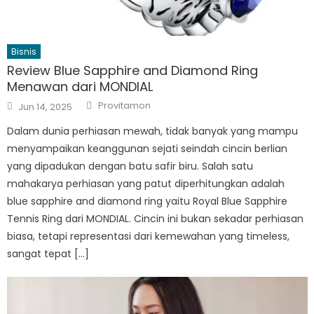
Bisnis
Review Blue Sapphire and Diamond Ring
Menawan dari MONDIAL
Author
Posted
Provitamon
Jun 14, 2025
on
Dalam dunia perhiasan mewah, tidak banyak yang mampu
menyampaikan keanggunan sejati seindah cincin berlian
yang dipadukan dengan batu safir biru. Salah satu
mahakarya perhiasan yang patut diperhitungkan adalah
blue sapphire and diamond ring yaitu Royal Blue Sapphire
Tennis Ring dari MONDIAL. Cincin ini bukan sekadar perhiasan
biasa, tetapi representasi dari kemewahan yang timeless,
sangat tepat […]