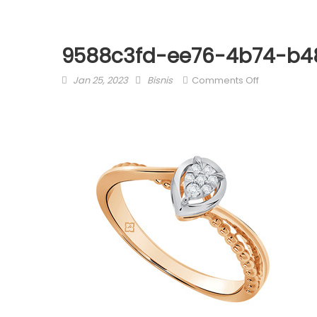
9588c3fd-ee76-4b74-b4
Posted
Author
on
Jan 25, 2023
Bisnis
Comments Off
on
9588c3fd-
ee76-
4b74-
b485-
2e695c804c