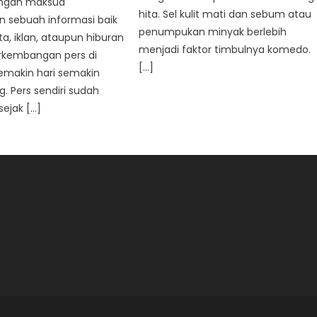
ngan maksud
hita. Sel kulit mati dan sebum atau
 sebuah informasi baik
penumpukan minyak berlebih
ta, iklan, ataupun hiburan
menjadi faktor timbulnya komedo.
rkembangan pers di
[…]
emakin hari semakin
 Pers sendiri sudah
sejak […]