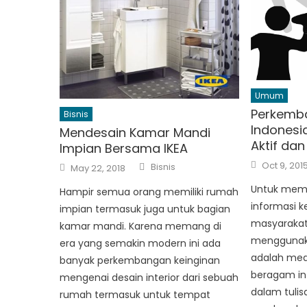
Umum
Perkemba
Bisnis
Indonesi
Mendesain Kamar Mandi
Aktif dan 
Impian Bersama IKEA
Posted
Author
Posted
Oct 9, 201
Bisnis
May 22, 2018
on
on
Untuk mem
Hampir semua orang memiliki rumah
informasi k
impian termasuk juga untuk bagian
masyarakat 
kamar mandi. Karena memang di
menggunak
era yang semakin modern ini ada
adalah me
banyak perkembangan keinginan
beragam info
mengenai desain interior dari sebuah
dalam tulis
rumah termasuk untuk tempat