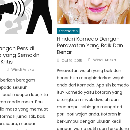
Kesehatan
Hindari Komedo Dengan
Perawatan Yang Baik Dan
ngan Pers di
Benar
a yang Semakin
Author
Posted
Windi Ariska
Oct 16, 2015
Kritis
on
Author
Windi Ariska
5
Perawatan wajah yang baik dan
benar bisa menghindarkan wajah
berikan beragam
anda dari Komedo. Apa sih komedo
epada seluruh
itu? Komedo yaitu kotoran yang
local maupun luar, kita
ditangkap minyak diwajah dan
an media masa. Pers
menempel sehingga mengotori
dia masa yang memuat
pori-pori wajah anda. Kotoran ini
rmasi jurnalistik, baik
berkumpul dengan ukuran kecil,
an, suara, maupun
dengan warna putih dan terkadang