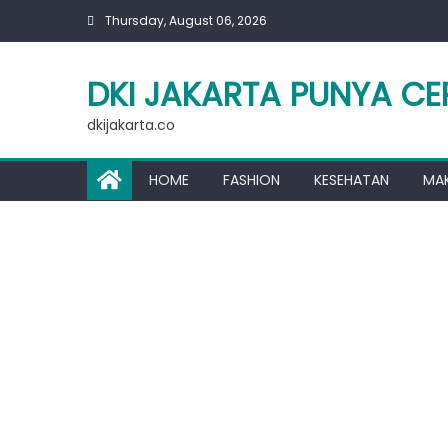
Skip
Thursday, August 06, 2026
to
content
DKI JAKARTA PUNYA CE
dkijakarta.co
HOME
FASHION
KESEHATAN
MA