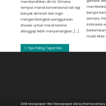
gambar de
membersihkan diri ini. Dimana
memberikan
tempat mandi konvensional tak lagi
berupa beri
banyak diminati dan ingin
semata. Pe
mengembangkan penggunaan
Indonesia s
shower untuk mandi karena
berkembang.
dianggap lebih menyenangkan, […]
mulai eksis 
Post
Tips Paling Tepat Memilih Wedding Ring Mewah Berkualitas
navigation
2018 newspaper-lite
|
Newspaper Lite by
themecentury
.