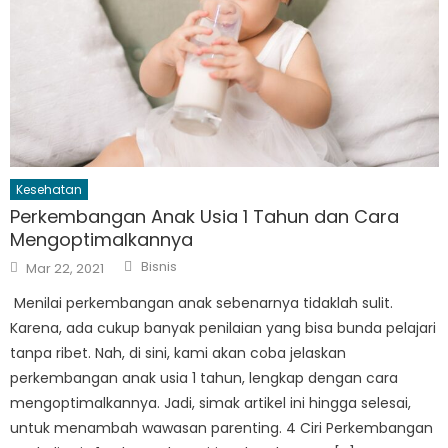
Kesehatan
Perkembangan Anak Usia 1 Tahun dan Cara
Mengoptimalkannya
Author
Posted
Bisnis
Mar 22, 2021
on
Menilai perkembangan anak sebenarnya tidaklah sulit.
Karena, ada cukup banyak penilaian yang bisa bunda pelajari
tanpa ribet. Nah, di sini, kami akan coba jelaskan
perkembangan anak usia 1 tahun, lengkap dengan cara
mengoptimalkannya. Jadi, simak artikel ini hingga selesai,
untuk menambah wawasan parenting. 4 Ciri Perkembangan