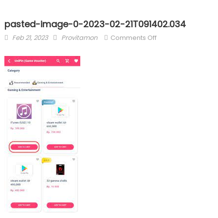
pasted-image-0-2023-02-21T091402.034
Posted
Author
on
Feb 21, 2023
Provitamon
Comments Off
on
pasted-
image-
0-
2023-
02-
21T091402.034