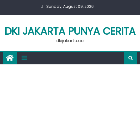
Skip
Sunday, August 09, 2026
to
content
DKI JAKARTA PUNYA CERITA
dkijakarta.co