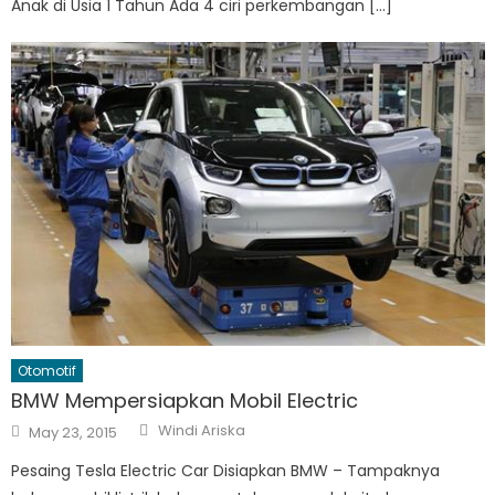
Anak di Usia 1 Tahun Ada 4 ciri perkembangan […]
Otomotif
BMW Mempersiapkan Mobil Electric
Author
Posted
Windi Ariska
May 23, 2015
on
Pesaing Tesla Electric Car Disiapkan BMW – Tampaknya