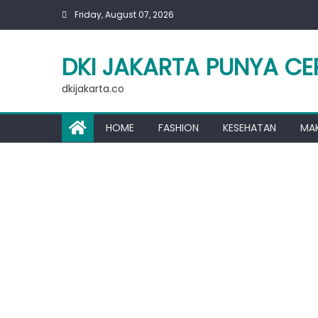
Skip
Friday, August 07, 2026
to
content
DKI JAKARTA PUNYA CE
dkijakarta.co
HOME
FASHION
KESEHATAN
MA