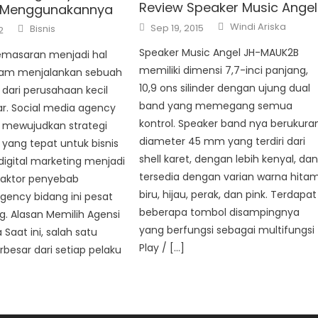
Review Speaker Music Angel
 Menggunakannya
Author
Posted
Author
Windi Ariska
Sep 19, 2015
Bisnis
2
on
Speaker Music Angel JH-MAUK2B
emasaran menjadi hal
memiliki dimensi 7,7-inci panjang,
lam menjalankan sebuah
10,9 ons silinder dengan ujung dual
i dari perusahaan kecil
band yang memegang semua
r. Social media agency
kontrol. Speaker band nya berukura
mewujudkan strategi
diameter 45 mm yang terdiri dari
yang tepat untuk bisnis
shell karet, dengan lebih kenyal, da
digital marketing menjadi
tersedia dengan varian warna hitam
faktor penyebab
biru, hijau, perak, dan pink. Terdapat
ency bidang ini pesat
beberapa tombol disampingnya
. Alasan Memilih Agensi
yang berfungsi sebagai multifungsi
 Saat ini, salah satu
Play / […]
rbesar dari setiap pelaku