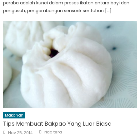
peraba adalah kunci dalam proses ikatan antara bayi dan
pengasuh, pengembangan sensorik sentuhan […]
Makanan
Tips Membuat Bakpao Yang Luar Biasa
Author
Posted
rida tera
Nov 25, 2014
on