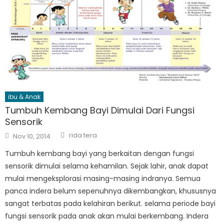
ibu & Anak
Tumbuh Kembang Bayi Dimulai Dari Fungsi
Sensorik
Author
Posted
rida tera
Nov 10, 2014
on
Tumbuh kembang bayi yang berkaitan dengan fungsi
sensorik dimulai selama kehamilan. Sejak lahir, anak dapat
mulai mengeksplorasi masing-masing indranya. Semua
panca indera belum sepenuhnya dikembangkan, khususnya
sangat terbatas pada kelahiran berikut. selama periode bayi
fungsi sensorik pada anak akan mulai berkembang. Indera