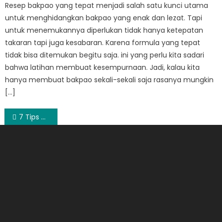
Resep bakpao yang tepat menjadi salah satu kunci utama
untuk menghidangkan bakpao yang enak dan lezat. Tapi
untuk menemukannya diperlukan tidak hanya ketepatan
takaran tapi juga kesabaran. Karena formula yang tepat
tidak bisa ditemukan begitu saja. ini yang perlu kita sadari
bahwa latihan membuat kesempurnaan. Jadi, kalau kita
hanya membuat bakpao sekali-sekali saja rasanya mungkin
[…]
Post
7 Tips Menggunakan Cincin Wanita Agar Tidak Terlihat Norak
navigation