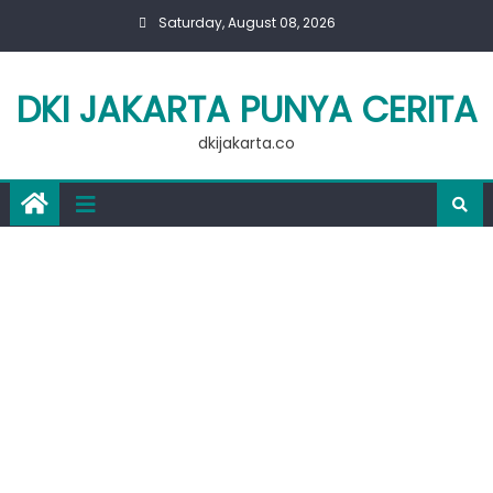
Skip
Saturday, August 08, 2026
to
content
DKI JAKARTA PUNYA CERITA
dkijakarta.co