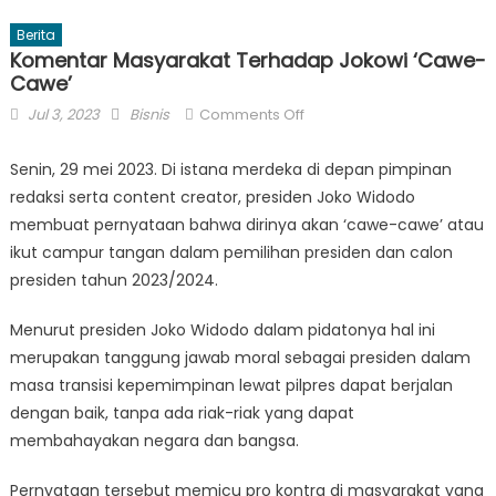
Berita
Komentar Masyarakat Terhadap Jokowi ‘Cawe-
Cawe’
Posted
Author
on
Jul 3, 2023
Bisnis
Comments Off
on
Komentar
Masyarakat
Senin, 29 mei 2023. Di istana merdeka di depan pimpinan
Terhadap
redaksi serta content creator, presiden Joko Widodo
Jokowi
membuat pernyataan bahwa dirinya akan ‘cawe-cawe’ atau
‘Cawe-
ikut campur tangan dalam pemilihan presiden dan calon
Cawe’
presiden tahun 2023/2024.
Menurut presiden Joko Widodo dalam pidatonya hal ini
merupakan tanggung jawab moral sebagai presiden dalam
masa transisi kepemimpinan lewat pilpres dapat berjalan
dengan baik, tanpa ada riak-riak yang dapat
membahayakan negara dan bangsa.
Pernyataan tersebut memicu pro kontra di masyarakat yang