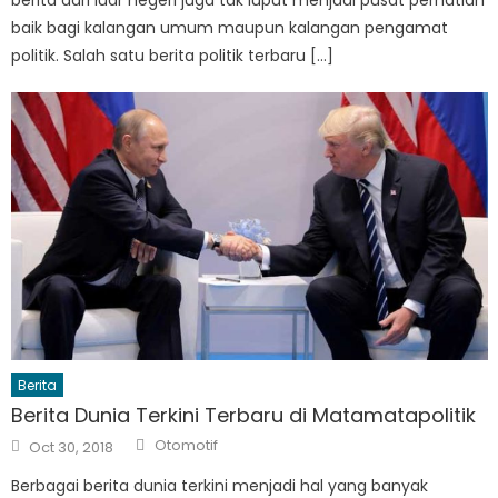
baik bagi kalangan umum maupun kalangan pengamat
politik. Salah satu berita politik terbaru […]
Berita
Berita Dunia Terkini Terbaru di Matamatapolitik
Author
Posted
Otomotif
Oct 30, 2018
on
Berbagai berita dunia terkini menjadi hal yang banyak