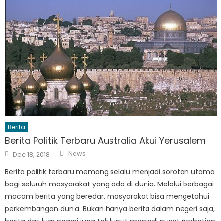
Berita
Berita Politik Terbaru Australia Akui Yerusalem
Author
Posted
News
Dec 18, 2018
on
Berita politik terbaru memang selalu menjadi sorotan utama
bagi seluruh masyarakat yang ada di dunia. Melalui berbagai
macam berita yang beredar, masyarakat bisa mengetahui
perkembangan dunia. Bukan hanya berita dalam negeri saja,
berita dari luar negeri juga tak luput menjadi pusat perhatian