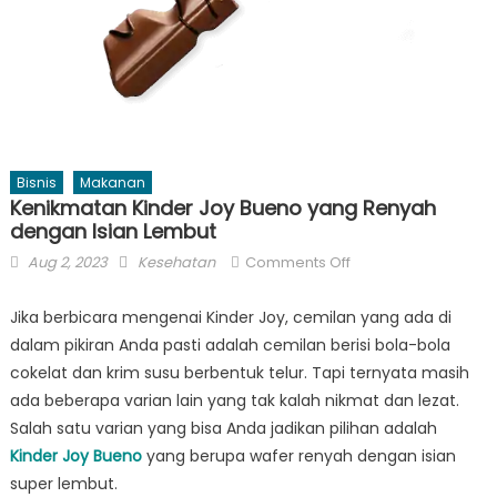
Bisnis
Makanan
Kenikmatan Kinder Joy Bueno yang Renyah
dengan Isian Lembut
Posted
Author
on
Aug 2, 2023
Kesehatan
Comments Off
on
Kenikmatan
Kinder
Jika berbicara mengenai Kinder Joy, cemilan yang ada di
Joy
dalam pikiran Anda pasti adalah cemilan berisi bola-bola
Bueno
cokelat dan krim susu berbentuk telur. Tapi ternyata masih
yang
ada beberapa varian lain yang tak kalah nikmat dan lezat.
Renyah
Salah satu varian yang bisa Anda jadikan pilihan adalah
dengan
Kinder Joy Bueno
yang berupa wafer renyah dengan isian
Isian
super lembut.
Lembut