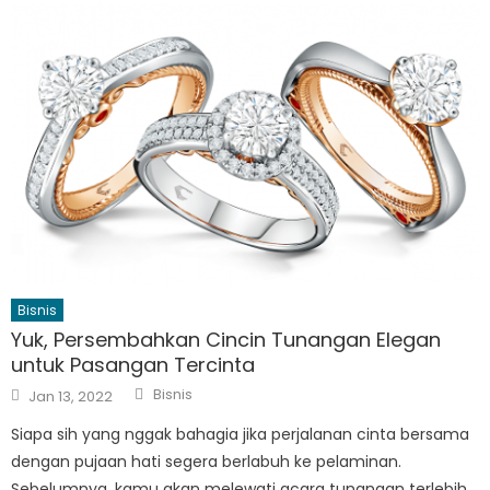
Bisnis
Yuk, Persembahkan Cincin Tunangan Elegan
untuk Pasangan Tercinta
Author
Posted
Bisnis
Jan 13, 2022
on
Siapa sih yang nggak bahagia jika perjalanan cinta bersama
dengan pujaan hati segera berlabuh ke pelaminan.
Sebelumnya, kamu akan melewati acara tunangan terlebih