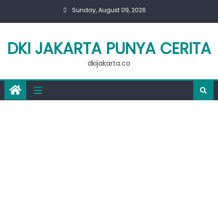
Skip
Sunday, August 09, 2026
to
content
DKI JAKARTA PUNYA CERITA
dkijakarta.co