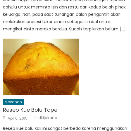
dahulu untuk meminta izin dan restu dari kedua belah pihak
keluarga. Nah, pada saat tunangan calon pengantin akan
melakukan prosesi tukar cincin sebagai simbol untuk
mengikat cinta mereka berdua. Sudah terpikirkan belum […]
Makanan
Resep Kue Bolu Tape
Author
Posted
dkijakarta
Apr 6, 2015
on
Resep kue bolu kali ini sangat berbeda karena menggunakan