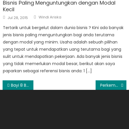
Bisnis Paling Menguntungkan dengan Modal
Kecil
Author
Posted
Windi Ariska
Jul 28, 2015
on
Tertarik untuk bergelut dalam dunia bisnis ? Kini ada banyak
jenis bisnis paling menguntungkan bagi anda terutama
dengan modal yang minim. Usaha adalah sebuah pilihan
yang tepat untuk mendapatkan uang terutama bagi yang
sulit untuk mendapatkan pekerjaan. Ada banyak jenis bisnis
yang tidak memerlukan modal besar, berikut akan saya
paparkan sebagai referensi bisnis anda: 1 […]
Post
Bayi 8 Bulan Bisa Apa? Inilah Beberapa Ulasan Lengkapnya!
Perkembangan Bayi 3 Bulan Bisa Apa dan Stimulasi yang Tepat
navigation