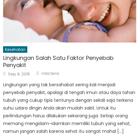
Kesehatan
Lingkungan Salah Satu Faktor Penyebab
Penyakit
Author
Posted
rida tera
Sep 9, 2015
on
Lingkungan yang tak bersahabat sering kali menjadi
penyebab penyakit, apalagi di tengah imun atau daya tahan
tubuh yang cukup tipis tentunya dengan sekali saja terkena
suhu udara dingin Anda akan mudah sakit. Untuk itu
perlindungan harus dilakukan sekarang juga. Setiap orang
memang mengidam-idamkan memiliki tubuh yang sehat,
namun jangan salah karena sehat itu sangat mahal […]