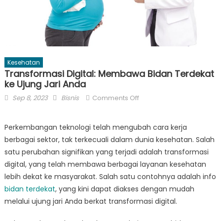
Kesehatan
Transformasi Digital: Membawa Bidan Terdekat
ke Ujung Jari Anda
Posted
Author
on
Sep 8, 2023
Bisnis
Comments Off
on
Transformasi
Digital:
Perkembangan teknologi telah mengubah cara kerja
Membawa
berbagai sektor, tak terkecuali dalam dunia kesehatan. Salah
Bidan
satu perubahan signifikan yang terjadi adalah transformasi
Terdekat
digital, yang telah membawa berbagai layanan kesehatan
ke
lebih dekat ke masyarakat. Salah satu contohnya adalah info
Ujung
Jari
bidan terdekat
, yang kini dapat diakses dengan mudah
Anda
melalui ujung jari Anda berkat transformasi digital.