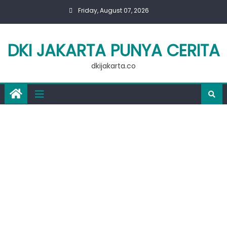
Skip
Friday, August 07, 2026
to
content
DKI JAKARTA PUNYA CERITA
dkijakarta.co