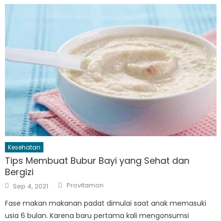
Kesehatan
Tips Membuat Bubur Bayi yang Sehat dan
Bergizi
Author
Posted
Provitamon
Sep 4, 2021
on
Fase makan makanan padat dimulai saat anak memasuki
usia 6 bulan. Karena baru pertama kali mengonsumsi