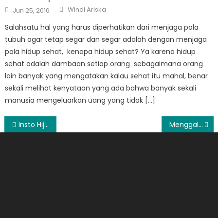
Author
Posted
Windi Ariska
Jun 25, 2016
on
Salahsatu hal yang harus diperhatikan dari menjaga pola
tubuh agar tetap segar dan segar adalah dengan menjaga
pola hidup sehat, kenapa hidup sehat? Ya karena hidup
sehat adalah dambaan setiap orang sebagaimana orang
lain banyak yang mengatakan kalau sehat itu mahal, benar
sekali melihat kenyataan yang ada bahwa banyak sekali
manusia mengeluarkan uang yang tidak […]
Post
Insto Hijau untuk Mengatasi Mata Bintitan
Menggali Peluang Usaha Baru untuk Bisnis Anda
navigation