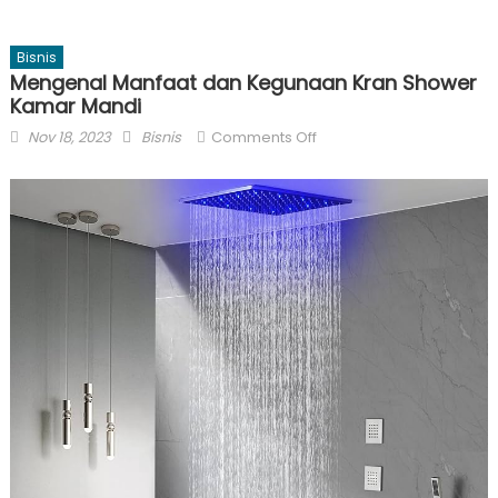
Bisnis
Mengenal Manfaat dan Kegunaan Kran Shower
Kamar Mandi
Posted
Author
on
Nov 18, 2023
Bisnis
Comments Off
on
Mengenal
Manfaat
dan
Kegunaan
Kran
Shower
Kamar
Mandi