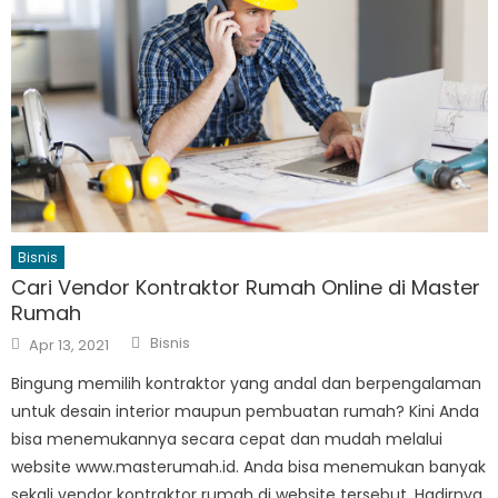
Bisnis
Cari Vendor Kontraktor Rumah Online di Master
Rumah
Author
Posted
Bisnis
Apr 13, 2021
on
Bingung memilih kontraktor yang andal dan berpengalaman
untuk desain interior maupun pembuatan rumah? Kini Anda
bisa menemukannya secara cepat dan mudah melalui
website www.masterumah.id. Anda bisa menemukan banyak
sekali vendor kontraktor rumah di website tersebut. Hadirnya