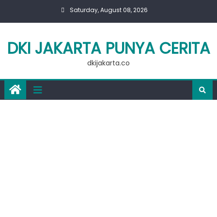
Skip
Saturday, August 08, 2026
to
content
DKI JAKARTA PUNYA CERITA
dkijakarta.co