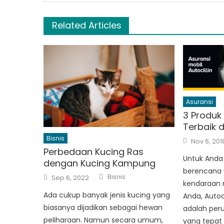
Related Articles
Asuransi
3 Produk
Terbaik d
Bisnis
Posted
Nov 6, 201
on
Perbedaan Kucing Ras
Untuk Anda 
dengan Kucing Kampung
berencana 
Author
Posted
Bisnis
Sep 6, 2022
on
kendaraan 
Ada cukup banyak jenis kucing yang
Anda, Autoci
biasanya dijadikan sebagai hewan
adalah per
peliharaan. Namun secara umum,
yang tepat