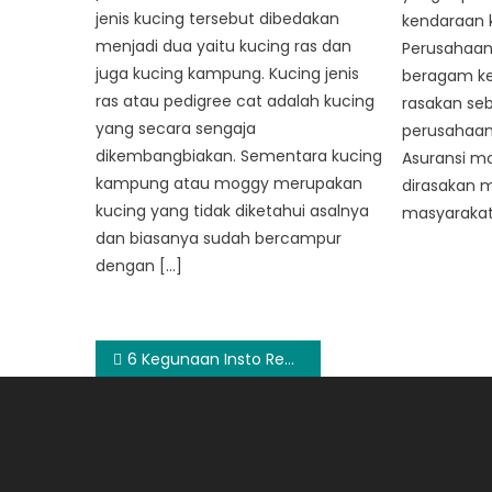
jenis kucing tersebut dibedakan
kendaraan 
menjadi dua yaitu kucing ras dan
Perusahaan 
juga kucing kampung. Kucing jenis
beragam ke
ras atau pedigree cat adalah kucing
rasakan seb
yang secara sengaja
perusahaan 
dikembangbiakan. Sementara kucing
Asuransi mo
kampung atau moggy merupakan
dirasakan 
kucing yang tidak diketahui asalnya
masyarakat
dan biasanya sudah bercampur
dengan […]
Post
6 Kegunaan Insto Regular yang Wajib Anda Ketahui
navigation