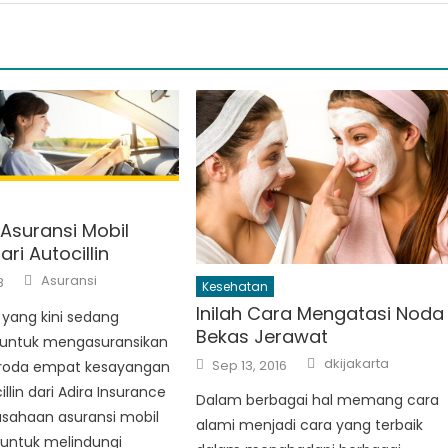
 Asuransi Mobil
ari Autocillin
Author
Asuransi
8
Kesehatan
Inilah Cara Mengatasi Noda
yang kini sedang
Bekas Jerawat
untuk mengasuransikan
Author
Posted
dkijakarta
Sep 13, 2016
roda empat kesayangan
on
llin dari Adira Insurance
Dalam berbagai hal memang cara
usahaan asuransi mobil
alami menjadi cara yang terbaik
 untuk melindungi