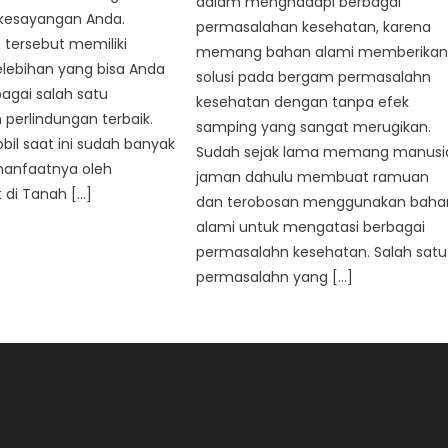
dalam menghadapi berbagai
kesayangan Anda.
permasalahan kesehatan, karena
tersebut memiliki
memang bahan alami memberika
lebihan yang bisa Anda
solusi pada bergam permasalahn
agai salah satu
kesehatan dengan tanpa efek
perlindungan terbaik.
samping yang sangat merugikan.
bil saat ini sudah banyak
Sudah sejak lama memang manusi
manfaatnya oleh
jaman dahulu membuat ramuan
 di Tanah […]
dan terobosan menggunakan baha
alami untuk mengatasi berbagai
permasalahn kesehatan. Salah satu
permasalahn yang […]