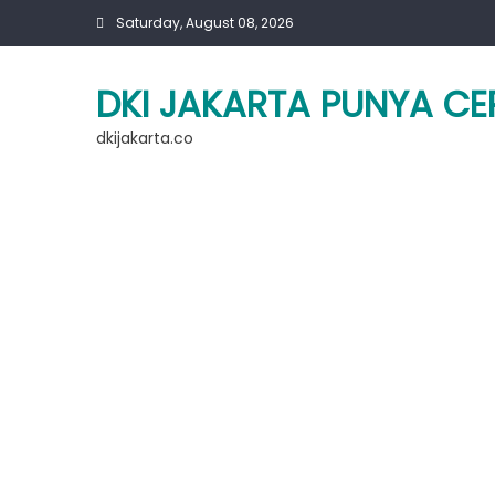
Skip
Saturday, August 08, 2026
to
content
DKI JAKARTA PUNYA CE
dkijakarta.co