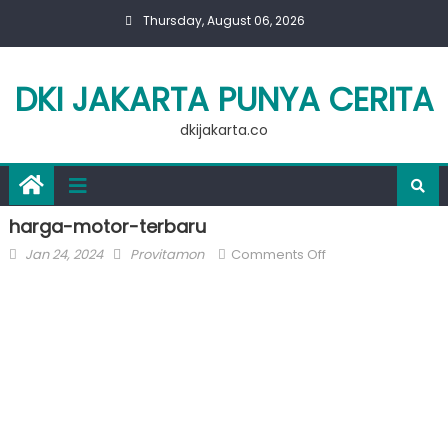
Skip
Thursday, August 06, 2026
to
content
DKI JAKARTA PUNYA CERITA
dkijakarta.co
harga-motor-terbaru
Posted
Author
on
Jan 24, 2024
Provitamon
Comments Off
on
harga-
motor-
terbaru