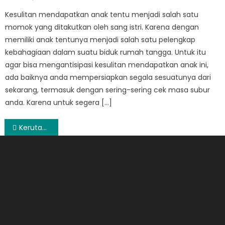
on
Kesulitan mendapatkan anak tentu menjadi salah satu
momok yang ditakutkan oleh sang istri. Karena dengan
memiliki anak tentunya menjadi salah satu pelengkap
kebahagiaan dalam suatu biduk rumah tangga. Untuk itu
agar bisa mengantisipasi kesulitan mendapatkan anak ini,
ada baiknya anda mempersiapkan segala sesuatunya dari
sekarang, termasuk dengan sering-sering cek masa subur
anda. Karena untuk segera […]
Post
Kerutan: Tanda Penuaan yang Tak Terelakkan
navigation