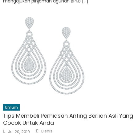
mengajukan pinjaman agunan BPKB […]
Umum
Tips Membeli Perhiasan Anting Berlian Asli Yang
Cocok Untuk Anda
Author
Posted
Bisnis
Jul 20, 2019
on