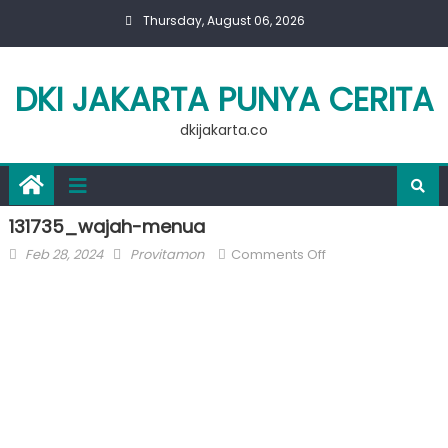
Skip
Thursday, August 06, 2026
to
content
DKI JAKARTA PUNYA CERITA
dkijakarta.co
131735_wajah-menua
Posted
Author
on
Feb 28, 2024
Provitamon
Comments Off
on
131735_wajah-
menua