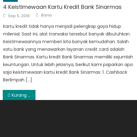
4 Keistimewaan Kartu Kredit Bank Sinarmas
Author
Posted
Bisnis
Sep 5, 2019
on
Kartu kredit tidak hanya menjadi pelengkap gaya hidup
milenial. Saat ini, alat transaksi tersebut banyak dibutuhkan.
Keistimewaannya memberi kita banyak kemudahan. Salah
satu bank yang menawarkan layanan credit card adalah
Bank Sinarmas. Kartu kredit Bank Sinarmas memiliki sejumlah
keuntungan. Untuk lebih jelasnya, berikut kami paparkan apa
saja keistimewaan kartu kredit Bank Sinarmas: 1. Cashback
Berlimpah […]
Post
Kurang Menjaga Kebersihan, Inilah Faktor Lain yang Menyebabkan Mata Bintitan
navigation