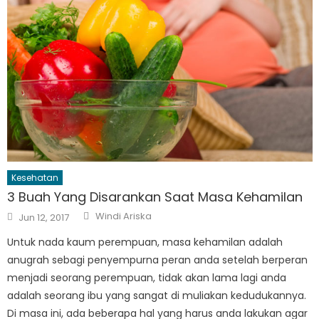
Kesehatan
3 Buah Yang Disarankan Saat Masa Kehamilan
Author
Posted
Windi Ariska
Jun 12, 2017
on
Untuk nada kaum perempuan, masa kehamilan adalah
anugrah sebagi penyempurna peran anda setelah berperan
menjadi seorang perempuan, tidak akan lama lagi anda
adalah seorang ibu yang sangat di muliakan kedudukannya.
Di masa ini, ada beberapa hal yang harus anda lakukan agar