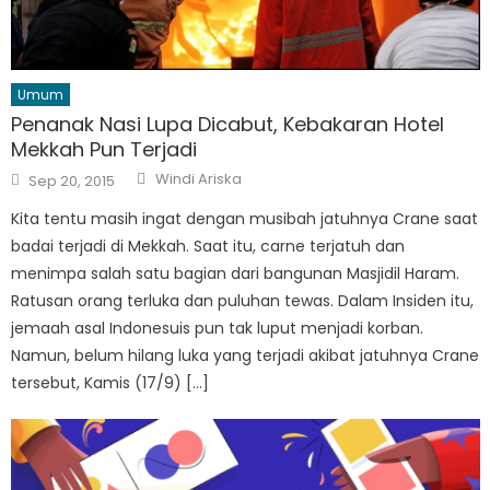
Umum
Penanak Nasi Lupa Dicabut, Kebakaran Hotel
Mekkah Pun Terjadi
Author
Posted
Windi Ariska
Sep 20, 2015
on
Kita tentu masih ingat dengan musibah jatuhnya Crane saat
badai terjadi di Mekkah. Saat itu, carne terjatuh dan
menimpa salah satu bagian dari bangunan Masjidil Haram.
Ratusan orang terluka dan puluhan tewas. Dalam Insiden itu,
jemaah asal Indonesuis pun tak luput menjadi korban.
Namun, belum hilang luka yang terjadi akibat jatuhnya Crane
tersebut, Kamis (17/9) […]