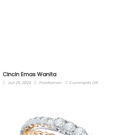
Cincin Emas Wanita
Posted
Author
on
Jun 25, 2024
Provitamon
Comments Off
on
Cincin
Emas
Wanita