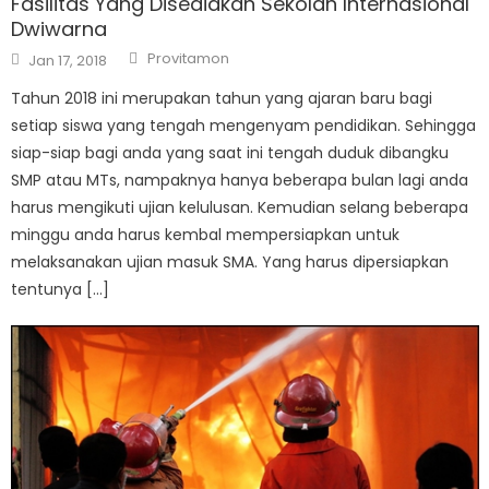
Fasilitas Yang Disediakan Sekolah Internasional
Dwiwarna
Author
Posted
Provitamon
Jan 17, 2018
on
Tahun 2018 ini merupakan tahun yang ajaran baru bagi
setiap siswa yang tengah mengenyam pendidikan. Sehingga
siap-siap bagi anda yang saat ini tengah duduk dibangku
SMP atau MTs, nampaknya hanya beberapa bulan lagi anda
harus mengikuti ujian kelulusan. Kemudian selang beberapa
minggu anda harus kembal mempersiapkan untuk
melaksanakan ujian masuk SMA. Yang harus dipersiapkan
tentunya […]