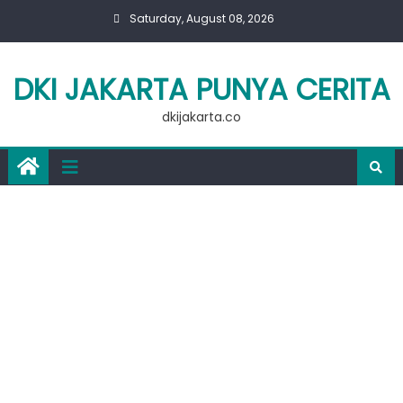
Skip
Saturday, August 08, 2026
to
content
DKI JAKARTA PUNYA CERITA
dkijakarta.co