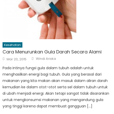
Kesehatan
Cara Menurunkan Gula Darah Secara Alami
Author
Posted
Windi Ariska
Mar 20, 2015
on
Pada intinya fungsi gula dalam tubuh adalah untuk
menghasilkan energi bagi tubuh. Gula yang berasal dari
makanan yang kita makan akan masuk dalam aliran darah
kemudian ke dalam otot-otot serta sel dalam tubuh untuk
di ubah menjadi energi. Akan tetapi sangat tidak disarankan
untuk mengkonsumsi makanan yang mengandung gula
yang tinggi karena dapat membuat gangguan […]