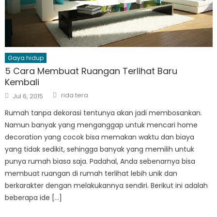
Gaya hidup
5 Cara Membuat Ruangan Terlihat Baru
Kembali
Author
Posted
rida tera
Jul 6, 2015
on
Rumah tanpa dekorasi tentunya akan jadi membosankan.
Namun banyak yang menganggap untuk mencari home
decoration yang cocok bisa memakan waktu dan biaya
yang tidak sedikit, sehingga banyak yang memilih untuk
punya rumah biasa saja. Padahal, Anda sebenarnya bisa
membuat ruangan di rumah terlihat lebih unik dan
berkarakter dengan melakukannya sendiri. Berikut ini adalah
beberapa ide […]