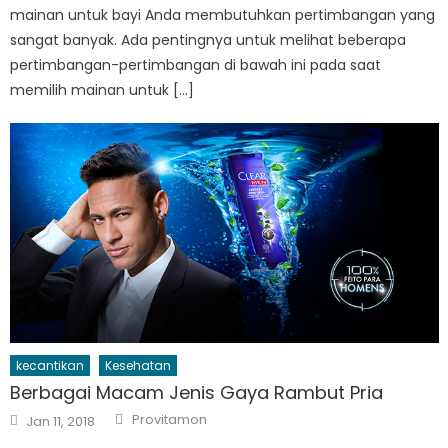
mainan untuk bayi Anda membutuhkan pertimbangan yang
sangat banyak. Ada pentingnya untuk melihat beberapa
pertimbangan-pertimbangan di bawah ini pada saat
memilih mainan untuk […]
kecantikan
Kesehatan
Berbagai Macam Jenis Gaya Rambut Pria
Author
Posted
Provitamon
Jan 11, 2018
on