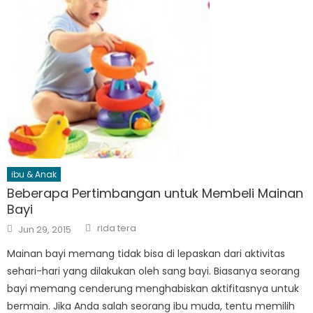
ibu & Anak
Beberapa Pertimbangan untuk Membeli Mainan
Bayi
Author
Posted
rida tera
Jun 29, 2015
on
Mainan bayi memang tidak bisa di lepaskan dari aktivitas
sehari-hari yang dilakukan oleh sang bayi. Biasanya seorang
bayi memang cenderung menghabiskan aktifitasnya untuk
bermain. Jika Anda salah seorang ibu muda, tentu memilih