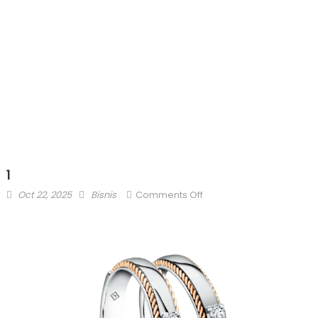
1
Posted
Author
on
Oct 22, 2025
Bisnis
Comments Off
on
1