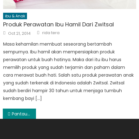
ibu & Anak
Produk Perawatan Ibu Hamil Dari Zwitsal
Author
Posted
rida tera
Oct 21, 2014
on
Masa kehamilan membuat seseorang bertambah
sempurnya. Ibu hamil akan mempersiapkan produk
perawatan untuk buah hatinya. Maka dari itu ibu harus
memilih produk yang sudah terjamin dan paham dalam
cara merawat buah hati. Salah satu produk perawatan anak
yang sudah terkenak di Indonesia adalah Zwitsal. Zwitsal
sudah berdiri hampir 30 tahun untuk menjaga tumbuh
kembang bayi […]
Post
Pantau Harga Emas Perhiasan Per Hari Ini ! Ini Dia Cara Menentukan Nilai nya
navigation