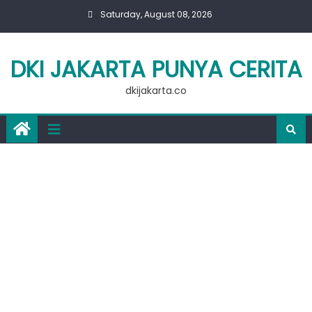
Skip
Saturday, August 08, 2026
to
content
DKI JAKARTA PUNYA CERITA
dkijakarta.co