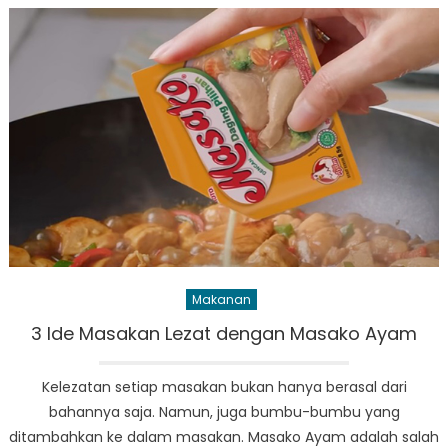
dan
Dampak
Positifnya
bagi
Tubuh
Makanan
3 Ide Masakan Lezat dengan Masako Ayam
Kelezatan setiap masakan bukan hanya berasal dari
bahannya saja. Namun, juga bumbu-bumbu yang
ditambahkan ke dalam masakan. Masako Ayam adalah salah