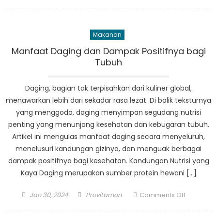
on
2
Resep
Fish
Makanan
Dumpling
Lezat
Manfaat Daging dan Dampak Positifnya bagi
yang
Tubuh
Wajib
Anda
Daging, bagian tak terpisahkan dari kuliner global,
Coba
menawarkan lebih dari sekadar rasa lezat. Di balik teksturnya
yang menggoda, daging menyimpan segudang nutrisi
penting yang menunjang kesehatan dan kebugaran tubuh.
Artikel ini mengulas manfaat daging secara menyeluruh,
menelusuri kandungan gizinya, dan menguak berbagai
dampak positifnya bagi kesehatan. Kandungan Nutrisi yang
Kaya Daging merupakan sumber protein hewani […]
Posted
Author
on
Jan 30, 2024
Provitamon
Comments Off
on
Manfaat
Daging