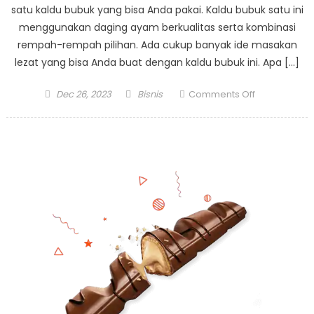
satu kaldu bubuk yang bisa Anda pakai. Kaldu bubuk satu ini
menggunakan daging ayam berkualitas serta kombinasi
rempah-rempah pilihan. Ada cukup banyak ide masakan
lezat yang bisa Anda buat dengan kaldu bubuk ini. Apa […]
Posted
Author
on
Dec 26, 2023
Bisnis
Comments Off
on
3
Ide
Masakan
Lezat
dengan
Masako
Ayam