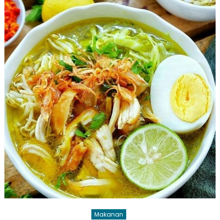
Beserta
Cara
Pembuata
yang
Mudah
Makanan