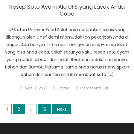
Resep Soto Ayam Ala UFS yang Layak Anda
Coba
UFS atau Unilever Food Solutions merupakan bisnis yang
dibangun oleh Chef demi memudahkan pekerjaan Anda di
dapur. Ada banyak informasi mengenai resep-resep lezat
yang bisa Anda coba. Salah satunya yaitu resep soto ayam
yang mudah dibuat dan lezat. Berikut ini adalah resepnya:
Bahan dan Bumbu Pertama-tama Anda harus menyiapkan
bahan dan bumbu untuk membuat soto […]
Posted
Author
on
Sep 13, 2022
Bisnis
Comments Off
on
Resep
Soto
Posts
Ayam
1
2
…
19
Next
Ala
navigation
UFS
yang