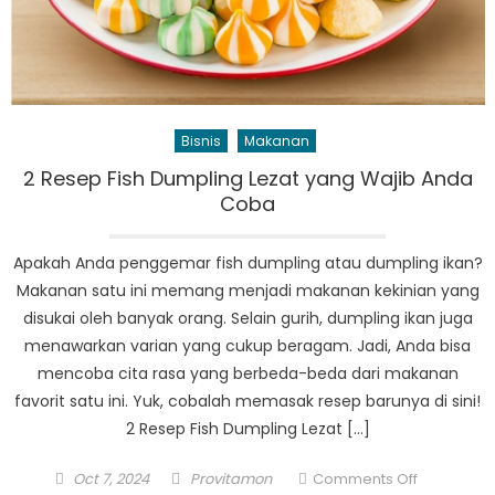
Bisnis
Makanan
2 Resep Fish Dumpling Lezat yang Wajib Anda
Coba
Apakah Anda penggemar fish dumpling atau dumpling ikan?
Makanan satu ini memang menjadi makanan kekinian yang
disukai oleh banyak orang. Selain gurih, dumpling ikan juga
menawarkan varian yang cukup beragam. Jadi, Anda bisa
mencoba cita rasa yang berbeda-beda dari makanan
favorit satu ini. Yuk, cobalah memasak resep barunya di sini!
2 Resep Fish Dumpling Lezat […]
Posted
Author
on
Oct 7, 2024
Provitamon
Comments Off