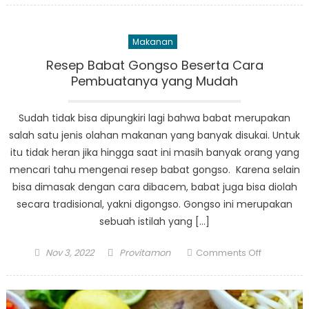
Kinder
Joy
Makanan
Bueno
yang
Resep Babat Gongso Beserta Cara
Renyah
Pembuatanya yang Mudah
dengan
Isian
Sudah tidak bisa dipungkiri lagi bahwa babat merupakan
Lembut
salah satu jenis olahan makanan yang banyak disukai. Untuk
itu tidak heran jika hingga saat ini masih banyak orang yang
mencari tahu mengenai resep babat gongso. Karena selain
bisa dimasak dengan cara dibacem, babat juga bisa diolah
secara tradisional, yakni digongso. Gongso ini merupakan
sebuah istilah yang […]
Posted
Author
on
Nov 3, 2022
Provitamon
Comments Off
on
Resep
Babat
Gongso