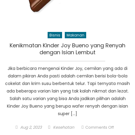
Bisnis
Makanan
Kenikmatan Kinder Joy Bueno yang Renyah
dengan Isian Lembut
Jika berbicara mengenai Kinder Joy, cemilan yang ada di
dalam pikiran Anda pasti adalah cemilan berisi bola-bola
cokelat dan krim susu berbentuk telur. Tapi ternyata masih
ada beberapa varian lain yang tak kalah nikmat dan lezat.
Salah satu varian yang bisa Anda jadikan pilihan adalah
Kinder Joy Bueno yang berupa wafer renyah dengan isian
super […]
Posted
Author
on
Aug 2, 2023
Kesehatan
Comments Off
on
Kenikmata