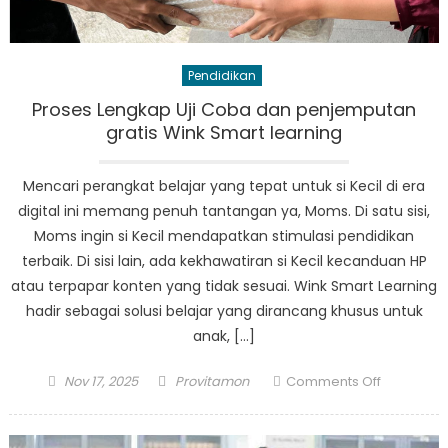
Pendidikan
Proses Lengkap Uji Coba dan penjemputan
gratis Wink Smart learning
Mencari perangkat belajar yang tepat untuk si Kecil di era
digital ini memang penuh tantangan ya, Moms. Di satu sisi,
Moms ingin si Kecil mendapatkan stimulasi pendidikan
terbaik. Di sisi lain, ada kekhawatiran si Kecil kecanduan HP
atau terpapar konten yang tidak sesuai. Wink Smart Learning
hadir sebagai solusi belajar yang dirancang khusus untuk
anak, […]
Posted
Author
on
Nov 17, 2025
Provitamon
Comments Off
on
Proses
Lengkap