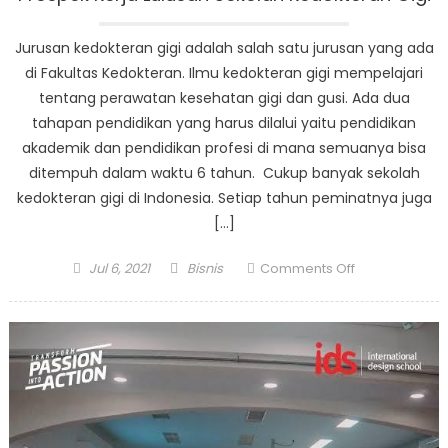
Jurusan kedokteran gigi adalah salah satu jurusan yang ada
di Fakultas Kedokteran. Ilmu kedokteran gigi mempelajari
tentang perawatan kesehatan gigi dan gusi. Ada dua
tahapan pendidikan yang harus dilalui yaitu pendidikan
akademik dan pendidikan profesi di mana semuanya bisa
ditempuh dalam waktu 6 tahun. Cukup banyak sekolah
kedokteran gigi di Indonesia. Setiap tahun peminatnya juga
[…]
Posted
Author
on
Jul 6, 2021
Bisnis
Comments Off
on
Prospek
Kerja
Lulusan
Sekolah
Kedokteran
Gigi