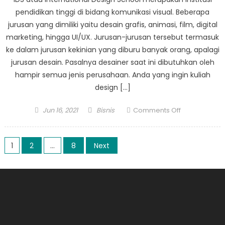
pendidikan tinggi di bidang komunikasi visual. Beberapa
jurusan yang dimiliki yaitu desain grafis, animasi, film, digital
marketing, hingga UI/UX. Jurusan-jurusan tersebut termasuk
ke dalam jurusan kekinian yang diburu banyak orang, apalagi
jurusan desain. Pasalnya desainer saat ini dibutuhkan oleh
hampir semua jenis perusahaan. Anda yang ingin kuliah
design […]
Posted
Author
on
Jun 16, 2021
Bisnis
Comments Off
on
Alasan
Kuliah
Posts
Design
1
2
…
8
Next
di
navigation
International
Design
School
(IDS)