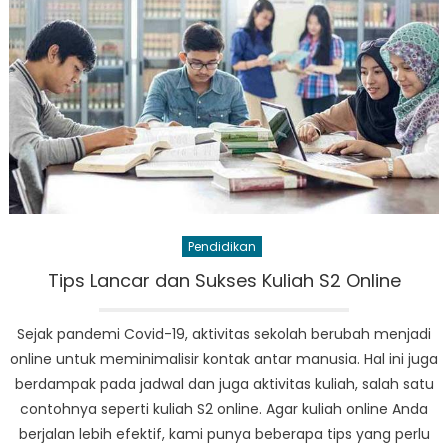
Uji
Coba
dan
penjempu
gratis
Wink
Smart
learning
Pendidikan
Tips Lancar dan Sukses Kuliah S2 Online
Sejak pandemi Covid-19, aktivitas sekolah berubah menjadi
online untuk meminimalisir kontak antar manusia. Hal ini juga
berdampak pada jadwal dan juga aktivitas kuliah, salah satu
contohnya seperti kuliah S2 online. Agar kuliah online Anda
berjalan lebih efektif, kami punya beberapa tips yang perlu