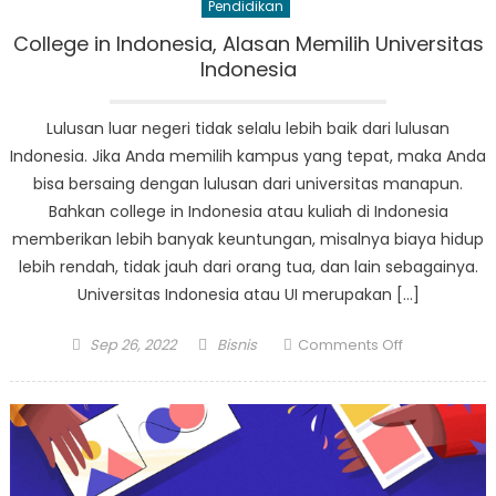
Pendidikan
College in Indonesia, Alasan Memilih Universitas
Indonesia
Lulusan luar negeri tidak selalu lebih baik dari lulusan
Indonesia. Jika Anda memilih kampus yang tepat, maka Anda
bisa bersaing dengan lulusan dari universitas manapun.
Bahkan college in Indonesia atau kuliah di Indonesia
memberikan lebih banyak keuntungan, misalnya biaya hidup
lebih rendah, tidak jauh dari orang tua, dan lain sebagainya.
Universitas Indonesia atau UI merupakan […]
Posted
Author
on
Sep 26, 2022
Bisnis
Comments Off
on
College
in
Indonesia,
Alasan
Memilih
Universitas