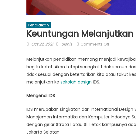
Pendidikan
Keuntungan Melanjutkan P
Posted
Author
on
Oct 22, 2021
Bisnis
Comments Off
on
Keuntungan
Melanjutkan
Melanjutkan pendidikan memang menjadi kewajiban
Pendidikan
begitu ketat. Akan tetapi seringkali tidak semua d
di
tidak sesuai dengan ketertarikan kita atau takut kesu
Sekolah
melanjutkan ke
sekolah design
IDS.
Design
IDS
Mengenal IDS
IDS merupakan singkatan dari International Design
Manajemen Informatika dan Komputer Indodaya Su
dengan gelar Strata 1 atau S1. Letak kampusnya ada
Jakarta Selatan.