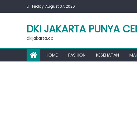
Skip
Friday, August 07, 2026
to
content
DKI JAKARTA PUNYA CE
dkijakarta.co
HOME
FASHION
KESEHATAN
MA