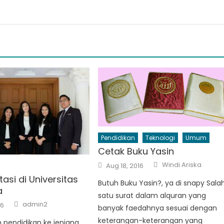
Pendidikan
Teknologi
Umum
Cetak Buku Yasin
Author
Posted
Windi Ariska
Aug 18, 2016
on
tasi di Universitas
Butuh Buku Yasin?, ya di snapy Sala
a
satu surat dalam alquran yang
Author
admin2
16
banyak faedahnya sesuai dengan
keterangan-keterangan yang
 pendidikan ke jenjang