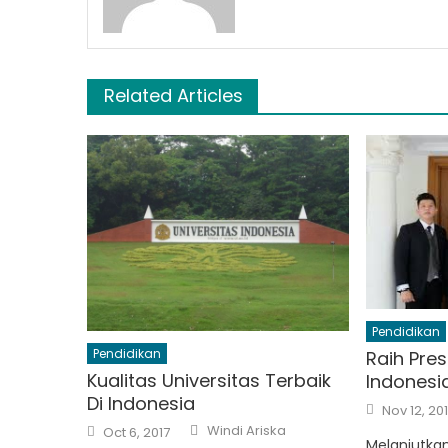
Related Articles
Pendidikan
Pendidikan
Raih Pres
Kualitas Universitas Terbaik
Indonesi
Di Indonesia
Posted
Nov 12, 20
on
Author
Posted
Windi Ariska
Oct 6, 2017
on
Melanjutkan