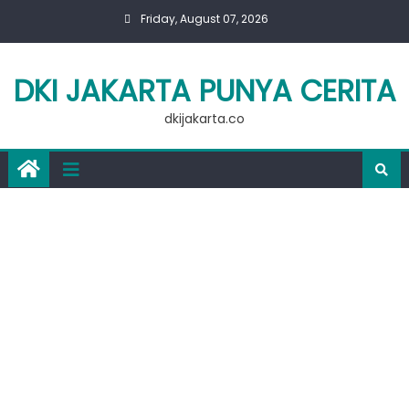
Skip
Friday, August 07, 2026
to
content
DKI JAKARTA PUNYA CERITA
dkijakarta.co