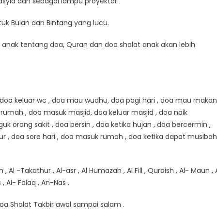
Nasyid dan sebagai lampu proyektor.
uk Bulan dan Bintang yang lucu.
anak tentang doa, Quran dan doa shalat anak akan lebih
, doa keluar wc , doa mau wudhu, doa pagi hari , doa mau makan
 rumah , doa masuk masjid, doa keluar masjid , doa naik
 orang sakit , doa bersin , doa ketika hujan , doa bercermin ,
r , doa sore hari , doa masuk rumah , doa ketika dapat musibah
 , Al -Takathur , Al-asr , Al Humazah , Al Fill , Quraish , Al- Maun , 
 , Al- Falaq , An-Nas .
 Doa Sholat Takbir awal sampai salam .