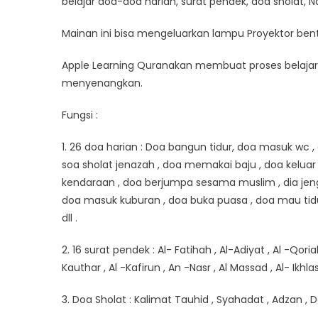
belajar doa-doa harian, surat pendek, doa sholat, 
Mainan ini bisa mengeluarkan lampu Proyektor bent
Apple Learning Quranakan membuat proses belajar 
menyenangkan.
Fungsi :
1. 26 doa harian : Doa bangun tidur, doa masuk wc 
soa sholat jenazah , doa memakai baju , doa keluar
kendaraan , doa berjumpa sesama muslim , dia jenguk
doa masuk kuburan , doa buka puasa , doa mau tidu
dll .
2. 16 surat pendek : Al- Fatihah , Al-Adiyat , Al -Qoriah
Kauthar , Al -Kafirun , An -Nasr , Al Massad , Al- Ikhlas
3. Doa Sholat : Kalimat Tauhid , Syahadat , Adzan ,