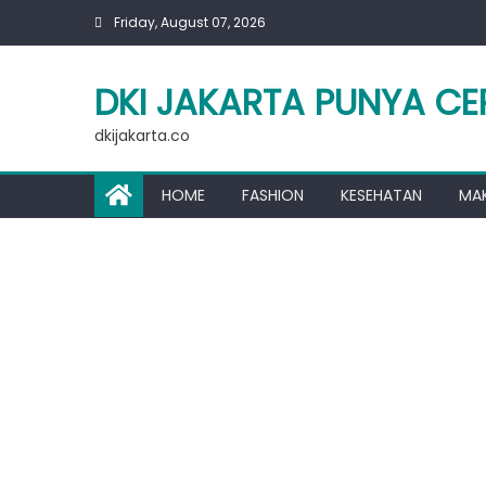
Skip
Friday, August 07, 2026
to
content
DKI JAKARTA PUNYA CE
dkijakarta.co
HOME
FASHION
KESEHATAN
MA