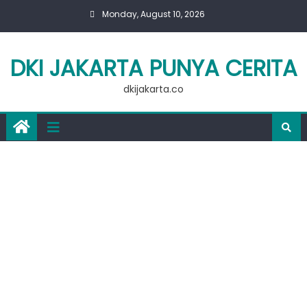
Skip
Monday, August 10, 2026
to
content
DKI JAKARTA PUNYA CERITA
dkijakarta.co