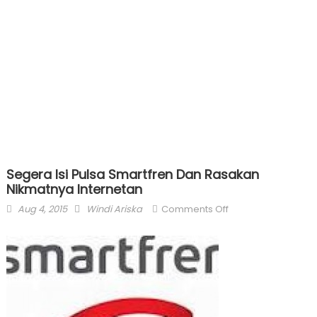
Segera Isi Pulsa Smartfren Dan Rasakan
Nikmatnya Internetan
Posted
Author
on
Aug 4, 2015
Windi Ariska
Comments Off
on
Segera
Isi
Pulsa
Smartfren
Dan
Rasakan