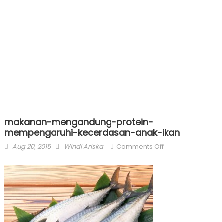
makanan-mengandung-protein-
mempengaruhi-kecerdasan-anak-ikan
Posted
Author
on
Aug 20, 2015
Windi Ariska
Comments Off
on
makanan-
mengandung-
protein-
mempengaruhi-
kecerdasan-
anak-