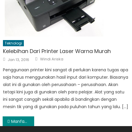
Teknologi
Kelebihan Dari Printer Laser Warna Murah
Author
Posted
Windi Ariska
Jan 13, 2016
on
Penggunaan printer kini sangat di perlukan karena tugas apa
saja harus menggunakan hasil input dari komputer. Biasanya
alat ini di gunakan oleh perusahaan – perusahaan. Akan
tetapi kini juga di gunakan oleh para pelajar. Alat yang satu
ini sangat canggih sekali apabila di bandingkan dengan
mesin tik yang di gunakan pada puluhan tahun yang lalu. […]
Post
Manfaat Ikan Segar Sebagai Makanan Tinggi Protein