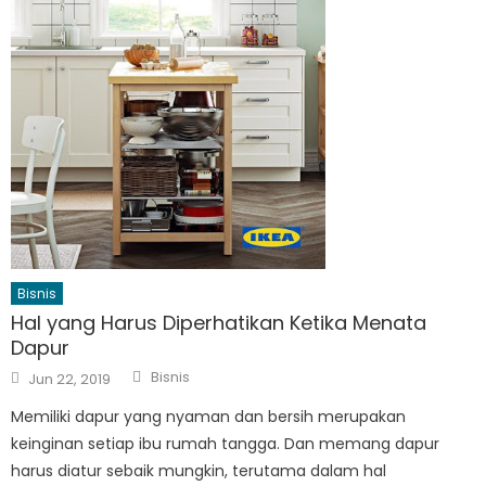
Bisnis
Hal yang Harus Diperhatikan Ketika Menata
Dapur
Author
Posted
Bisnis
Jun 22, 2019
on
Memiliki dapur yang nyaman dan bersih merupakan
keinginan setiap ibu rumah tangga. Dan memang dapur
harus diatur sebaik mungkin, terutama dalam hal