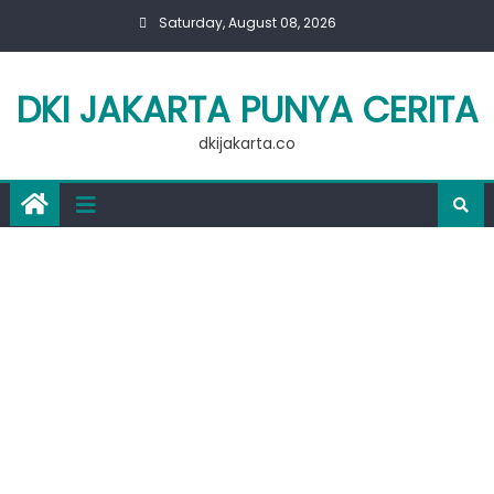
Skip
Saturday, August 08, 2026
to
content
DKI JAKARTA PUNYA CERITA
dkijakarta.co