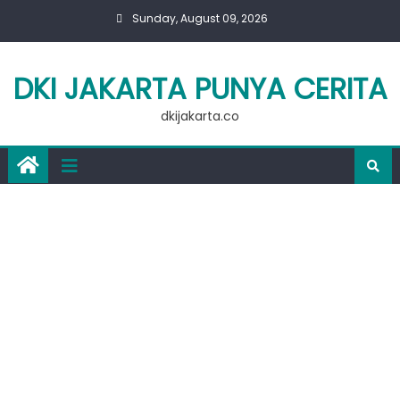
Skip
Sunday, August 09, 2026
to
content
DKI JAKARTA PUNYA CERITA
dkijakarta.co