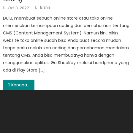
Author
Posted
Bisnis
Oct 3, 2022
on
Dulu, membuat sebuah online store atau toko online
memerlukan kemampuan coding dan pemahaman tentang
CMS (Content Management System). Namun kini, bikin
website toko online sudah bisa Anda buat secara mudah
tanpa perlu melakukan coding dan pemahaman mendalam
tentang CMS. Anda bisa membuatnya hanya dengan
menggunakan aplikasi Go ShopKey melalui handphone yang
ada di Play Store […]
Post
Kenapa Ibu Penting Memiliki Baju Menyusui?
navigation