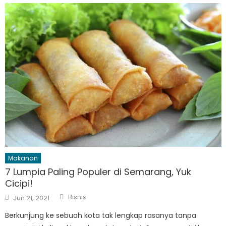
Makanan
7 Lumpia Paling Populer di Semarang, Yuk
Cicipi!
Author
Posted
Bisnis
Jun 21, 2021
on
Berkunjung ke sebuah kota tak lengkap rasanya tanpa