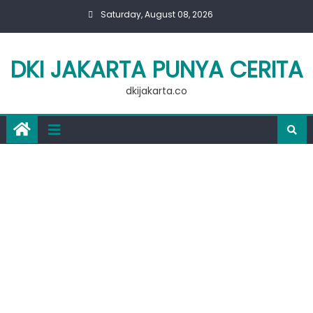
Skip
Saturday, August 08, 2026
to
content
DKI JAKARTA PUNYA CERITA
dkijakarta.co