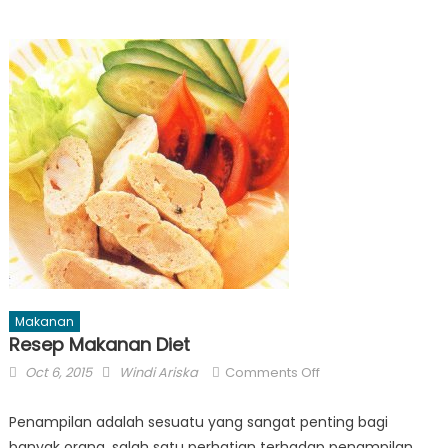
Makanan
Resep Makanan Diet
Posted
Author
on
Oct 6, 2015
Windi Ariska
Comments Off
on
Resep
Makanan
Penampilan adalah sesuatu yang sangat penting bagi
Diet
banyak orang. salah satu perhatian terhadap penampilan