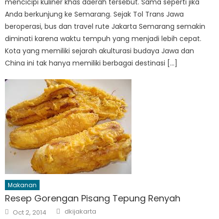
mencicipi kuliner khas daerah tersebut. Sama seperti jika
Anda berkunjung ke Semarang. Sejak Tol Trans Jawa
beroperasi, bus dan travel rute Jakarta Semarang semakin
diminati karena waktu tempuh yang menjadi lebih cepat.
Kota yang memiliki sejarah akulturasi budaya Jawa dan
China ini tak hanya memiliki berbagai destinasi […]
Makanan
Resep Gorengan Pisang Tepung Renyah
Author
Posted
dkijakarta
Oct 2, 2014
on