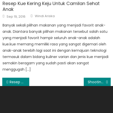
Resep Kue Kering Keju Untuk Camilan Sehat
Anak
Author
Posted
Windi Ariska
Sep 19, 2016
on
Banyak sekali pilihan makanan yang menjadi favorit anak-
anak. Diantara banyak pilihan makanan tersebut salah satu
yang menjadi favorit hampir seluruh anak-anak adalah
kue.kue memang memiliki rasa yang sangat digemari oleh
anak-anak terebih lagi saat ini dengan kemajuan teknologi
termasuk dalam bidang kuliner varian dan jenis kue menjadi
semakin beragam yang sudah pasti akan sangat
menggugah […]
Post
Resep Makanan
Shooting, Teknik Bermain Bola Basket Penting
navigation