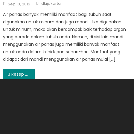
Author
Posted
dkijakarta
Sep 10, 2015
on
Air panas banyak memiliki manfaat bagi tubuh saat
digunakan untuk minum dan juga mandi. Jika digunakan
untuk minum, maka akan berdampak baik terhadap organ
yang berada dalam tubuh anda. Namun, di sisi lain mandi
menggunakan air panas juga memiliki banyak manfaat
untuk anda dalam kehidupan sehari-hari. Manfaat yang
didapat dari mandi menggunakan air panas mulai […]
Post
Resep Makanan Korea
navigation