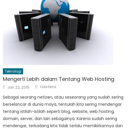
Teknologi
Mengerti Lebih dalam Tentang Web Hosting
Author
Posted
rida tera
Jan 22, 2015
on
Sebagai seorang netizen, atau seseorang yang sudah sering
berselancar di dunia maya, tentulah kita sering mendengar
tentang istilah-istilah seperti blog, website, web hosting,
domain, server, dan lain sebagainya. Karena sudah sering
mendengar, terkadang kita tidak terlalu memikirkannya dan