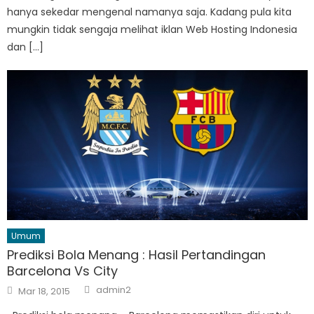
hanya sekedar mengenal namanya saja. Kadang pula kita
mungkin tidak sengaja melihat iklan Web Hosting Indonesia
dan […]
Umum
Prediksi Bola Menang : Hasil Pertandingan
Barcelona Vs City
Author
Posted
admin2
Mar 18, 2015
on