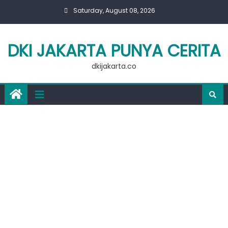
Skip
Saturday, August 08, 2026
to
content
DKI JAKARTA PUNYA CERITA
dkijakarta.co