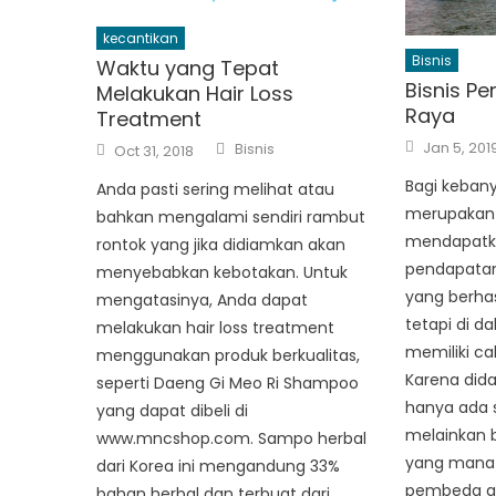
kecantikan
Bisnis
Waktu yang Tepat
Bisnis P
Melakukan Hair Loss
Raya
Treatment
Posted
Author
Posted
Jan 5, 201
Bisnis
Oct 31, 2018
on
on
Bagi kebany
Anda pasti sering melihat atau
merupakan 
bahkan mengalami sendiri rambut
mendapatk
rontok yang jika didiamkan akan
pendapatan
menyebabkan kebotakan. Untuk
yang berhas
mengatasinya, Anda dapat
tetapi di da
melakukan hair loss treatment
memiliki ca
menggunakan produk berkualitas,
Karena dida
seperti Daeng Gi Meo Ri Shampoo
hanya ada s
yang dapat dibeli di
melainkan b
www.mncshop.com. Sampo herbal
yang mana 
dari Korea ini mengandung 33%
pembeda an
bahan herbal dan terbuat dari