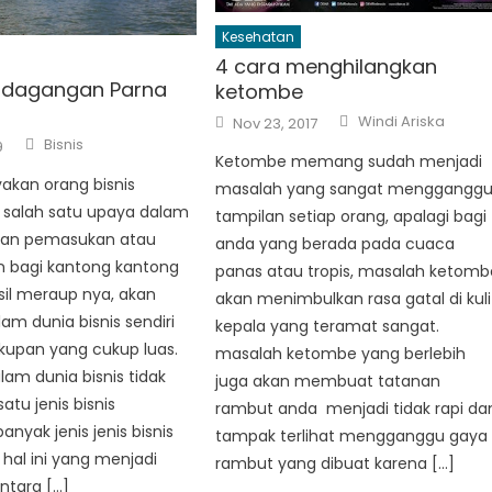
Kesehatan
4 cara menghilangkan
erdagangan Parna
ketombe
Author
Posted
Windi Ariska
Nov 23, 2017
on
Author
Bisnis
9
Ketombe memang sudah menjadi
akan orang bisnis
masalah yang sangat menggangg
salah satu upaya dalam
tampilan setiap orang, apalagi bagi
an pemasukan atau
anda yang berada pada cuaca
 bagi kantong kantong
panas atau tropis, masalah ketomb
il meraup nya, akan
akan menimbulkan rasa gatal di kuli
lam dunia bisnis sendiri
kepala yang teramat sangat.
kupan yang cukup luas.
masalah ketombe yang berlebih
lam dunia bisnis tidak
juga akan membuat tatanan
atu jenis bisnis
rambut anda menjadi tidak rapi da
anyak jenis jenis bisnis
tampak terlihat mengganggu gaya
hal ini yang menjadi
rambut yang dibuat karena […]
tara […]