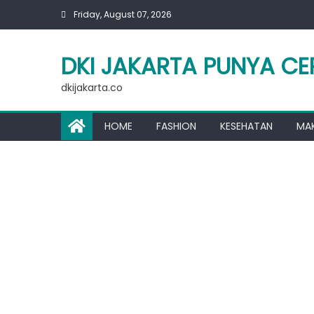
Skip
Friday, August 07, 2026
to
content
DKI JAKARTA PUNYA CE
dkijakarta.co
HOME
FASHION
KESEHATAN
MA