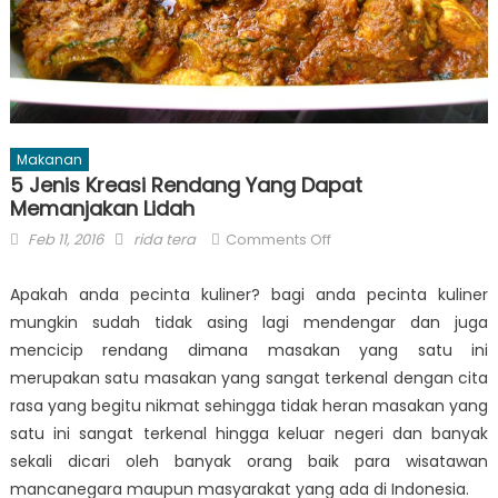
Makanan
5 Jenis Kreasi Rendang Yang Dapat
Memanjakan Lidah
Posted
Author
on
Feb 11, 2016
rida tera
Comments Off
on
5
Jenis
Apakah anda pecinta kuliner? bagi anda pecinta kuliner
Kreasi
mungkin sudah tidak asing lagi mendengar dan juga
Rendang
mencicip rendang dimana masakan yang satu ini
Yang
merupakan satu masakan yang sangat terkenal dengan cita
Dapat
rasa yang begitu nikmat sehingga tidak heran masakan yang
Memanjakan
satu ini sangat terkenal hingga keluar negeri dan banyak
Lidah
sekali dicari oleh banyak orang baik para wisatawan
mancanegara maupun masyarakat yang ada di Indonesia.