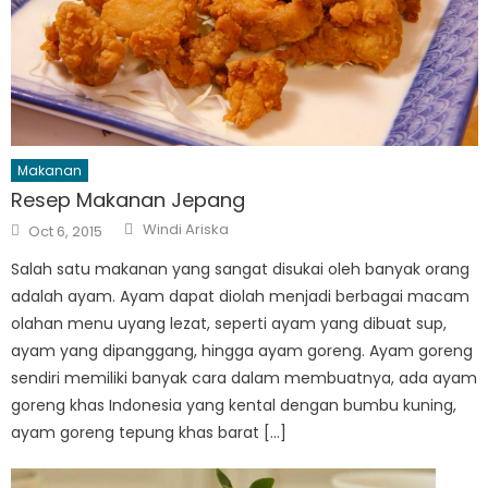
Makanan
Resep Makanan Jepang
Author
Posted
Windi Ariska
Oct 6, 2015
on
Salah satu makanan yang sangat disukai oleh banyak orang
adalah ayam. Ayam dapat diolah menjadi berbagai macam
olahan menu uyang lezat, seperti ayam yang dibuat sup,
ayam yang dipanggang, hingga ayam goreng. Ayam goreng
sendiri memiliki banyak cara dalam membuatnya, ada ayam
goreng khas Indonesia yang kental dengan bumbu kuning,
ayam goreng tepung khas barat […]