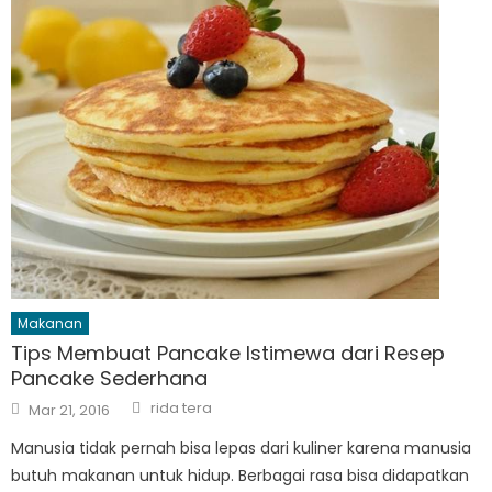
Makanan
Tips Membuat Pancake Istimewa dari Resep
Pancake Sederhana
Author
Posted
rida tera
Mar 21, 2016
on
Manusia tidak pernah bisa lepas dari kuliner karena manusia
butuh makanan untuk hidup. Berbagai rasa bisa didapatkan