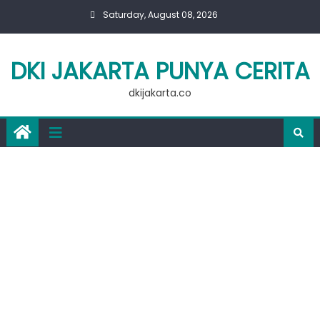
Skip
Saturday, August 08, 2026
to
content
DKI JAKARTA PUNYA CERITA
dkijakarta.co