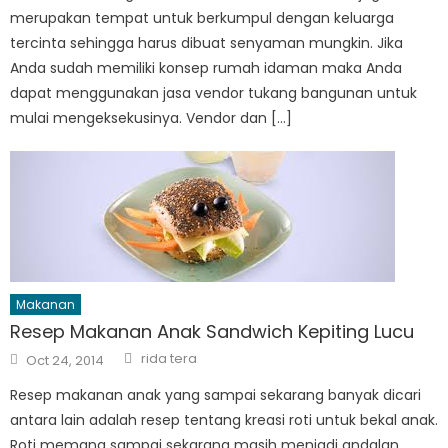
merupakan tempat untuk berkumpul dengan keluarga
tercinta sehingga harus dibuat senyaman mungkin. Jika
Anda sudah memiliki konsep rumah idaman maka Anda
dapat menggunakan jasa vendor tukang bangunan untuk
mulai mengeksekusinya. Vendor dan […]
Makanan
Resep Makanan Anak Sandwich Kepiting Lucu
Author
Posted
rida tera
Oct 24, 2014
on
Resep makanan anak yang sampai sekarang banyak dicari
antara lain adalah resep tentang kreasi roti untuk bekal anak.
Roti memang sampai sekarang masih menjadi andalan