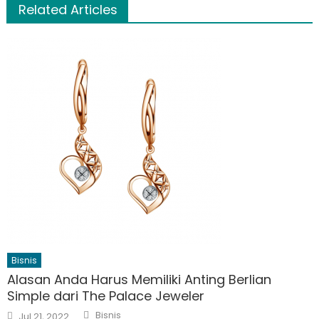
Related Articles
Bisnis
Alasan Anda Harus Memiliki Anting Berlian
Simple dari The Palace Jeweler
Author
Posted
Bisnis
Jul 21, 2022