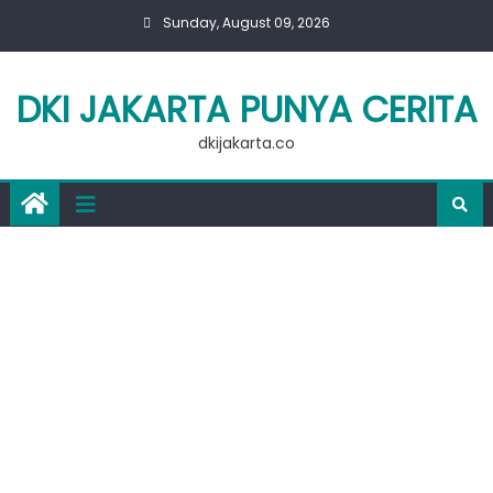
Skip
Sunday, August 09, 2026
to
content
DKI JAKARTA PUNYA CERITA
dkijakarta.co