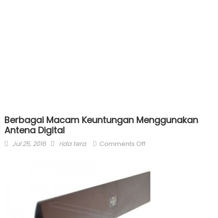
Berbagai Macam Keuntungan Menggunakan
Antena Digital
Posted
Author
on
Jul 25, 2016
rida tera
Comments Off
on
Berbagai
Macam
Keuntungan
Menggunakan
Antena
Digital