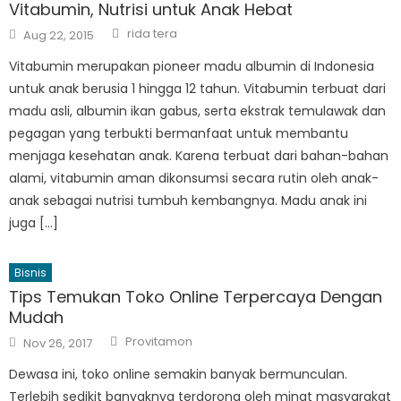
Vitabumin, Nutrisi untuk Anak Hebat
Author
Posted
rida tera
Aug 22, 2015
on
Vitabumin merupakan pioneer madu albumin di Indonesia
untuk anak berusia 1 hingga 12 tahun. Vitabumin terbuat dari
madu asli, albumin ikan gabus, serta ekstrak temulawak dan
pegagan yang terbukti bermanfaat untuk membantu
menjaga kesehatan anak. Karena terbuat dari bahan-bahan
alami, vitabumin aman dikonsumsi secara rutin oleh anak-
anak sebagai nutrisi tumbuh kembangnya. Madu anak ini
juga […]
Bisnis
Tips Temukan Toko Online Terpercaya Dengan
Mudah
Author
Posted
Provitamon
Nov 26, 2017
on
Dewasa ini, toko online semakin banyak bermunculan.
Terlebih sedikit banyaknya terdorong oleh minat masyarakat