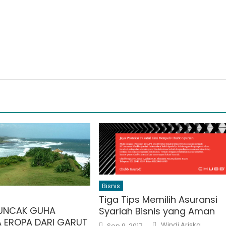
Bisnis
Tiga Tips Memilih Asuransi
PUNCAK GUHA
Syariah Bisnis yang Aman
 EROPA DARI GARUT
Author
Posted
Windi Ariska
Sep 9, 2017