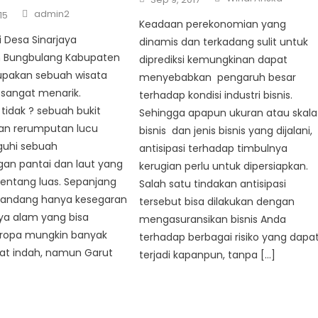
on
Author
admin2
15
Keadaan perekonomian yang
i Desa Sinarjaya
dinamis dan terkadang sulit untuk
 Bungbulang Kabupaten
diprediksi kemungkinan dapat
upakan sebuah wisata
menyebabkan pengaruh besar
 sangat menarik.
terhadap kondisi industri bisnis.
idak ? sebuah bukit
Sehingga apapun ukuran atau skala
an rerumputan lucu
bisnis dan jenis bisnis yang dijalani,
guhi sebuah
antisipasi terhadap timbulnya
n pantai dan laut yang
kerugian perlu untuk dipersiapkan.
entang luas. Sepanjang
Salah satu tindakan antisipasi
ndang hanya kesegaran
tersebut bisa dilakukan dengan
ya alam yang bisa
mengasuransikan bisnis Anda
 Eropa mungkin banyak
terhadap berbagai risiko yang dapa
pat indah, namun Garut
terjadi kapanpun, tanpa […]