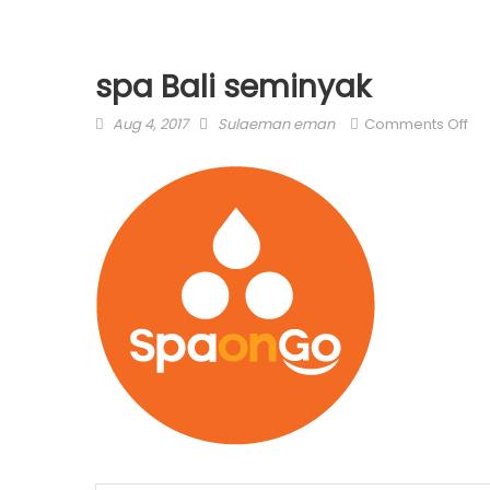
spa Bali seminyak
Posted
Author
on
Aug 4, 2017
Sulaeman eman
Comments Off
on
sp
Bal
se