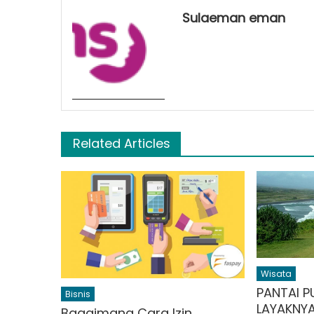
Sulaeman eman
Related Articles
Wisata
PANTAI 
Bisnis
LAYAKNYA
Bagaimana Cara Izin