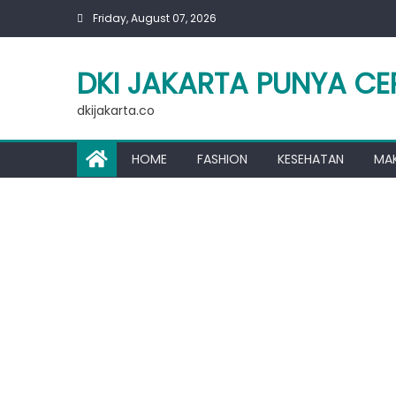
Skip
Friday, August 07, 2026
to
content
DKI JAKARTA PUNYA CE
dkijakarta.co
HOME
FASHION
KESEHATAN
MA