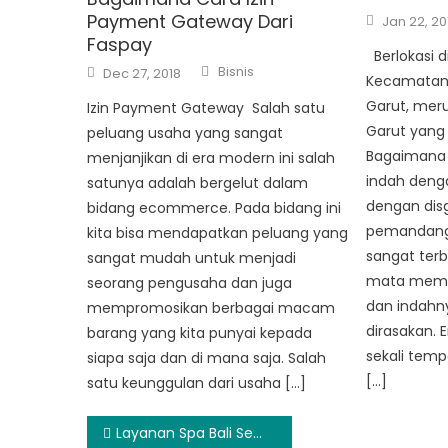
Posted
Payment Gateway Dari
Jan 22, 20
on
Faspay
Berlokasi d
Author
Posted
Bisnis
Dec 27, 2018
Kecamatan
on
Garut, mer
Izin Payment Gateway Salah satu
Garut yang
peluang usaha yang sangat
Bagaimana t
menjanjikan di era modern ini salah
indah deng
satunya adalah bergelut dalam
dengan dis
bidang ecommerce. Pada bidang ini
pemandanga
kita bisa mendapatkan peluang yang
sangat terb
sangat mudah untuk menjadi
mata mema
seorang pengusaha dan juga
dan indahn
mempromosikan berbagai macam
dirasakan.
barang yang kita punyai kepada
sekali tem
siapa saja dan di mana saja. Salah
[…]
satu keunggulan dari usaha […]
Post
Layanan Spa Bali Seminyak Terbaik