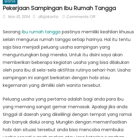
Bisnis
Pekerjaan Sampingan Ibu Rumah Tangga
Posted
Author
on
Nov 10, 2014
dkijakarta
Comments Off
on
Pekerjaan
Sampingan
Seorang
ibu rumah tangga
pastinya memiliki keahlian khusus
Ibu
selain mengurus rumah tangga setiap harinya. Hal itu tentu
Rumah
saja bisa menjadi peluang usaha sampingan yang
Tangga
menguntungkan bagi mereka. Untuk itu disini saya akan
memberikan beberapa kegiatan usaha yang bisa dilakukan
oleh para ibu di sela-sela aktifitas rutinya sehari-hari. Usaha
sampingan ini sangat berkaitan dengan hobi atau
kegemaran yang dimiliki oleh wanita tersebut.
Peluang usaha yang pertama adalah bagi anda para ibu
yang memang sangat gemar memasak. Apalagi jika anda
tinggal di daerah yang dikelilingi dengan tempat yang ramai
dan banyak dialui orang. Mungkin dengan memanfaatkan
hobi dan situasi tersebut anda bisa mencoba membuka