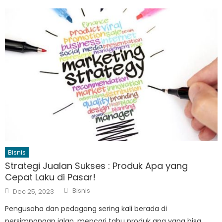
Bisnis
Strategi Jualan Sukses : Produk Apa yang
Cepat Laku di Pasar!
Author
Posted
Bisnis
Dec 25, 2023
on
Pengusaha dan pedagang sering kali berada di
persimpangan jalan, mencari tahu produk apa yang bisa