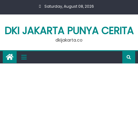
Skip
Saturday, August 08, 2026
to
content
DKI JAKARTA PUNYA CERITA
dkijakarta.co