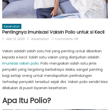
Kesehatan
Pentingnya Imunisasi Vaksin Polio untuk si Kecil
Posted
Author
on
Mar 12, 2020
Kesehatan
Comments Off
on
Pentingnya
Imunisasi
Vaksin adalah salah satu hal yang penting untuk diberikan
Vaksin
kepada si kecil. Salah satu vaksin yang dianjurkan adalah
Polio
imunisasi vaksin polio
. Polio merupakan salah satu jenis
untuk
penyakit yang tergolong berbahaya. Maka, sangat penting
si
bagi setiap orang untuk mendapatkan perlindungan
Kecil
terhadap penyakit tersebut sejak dini. Vaksin polio sendiri bisa
dilakukan di pusat layanan kesehatan.
Apa Itu Polio?