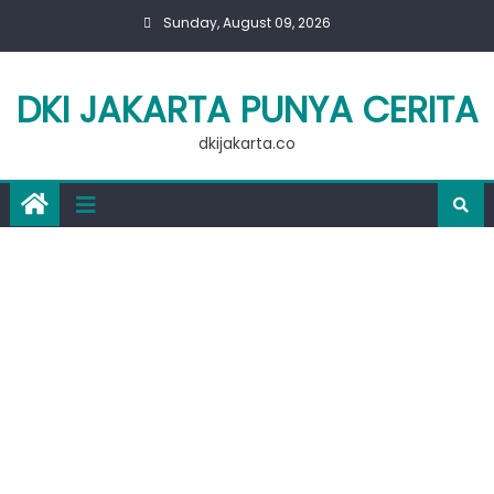
Skip
Sunday, August 09, 2026
to
content
DKI JAKARTA PUNYA CERITA
dkijakarta.co