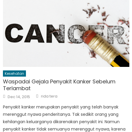
Kesehatan
Waspadai Gejala Penyakit Kanker Sebelum
Terlambat
Author
Posted
rida tera
Dec 14, 2015
on
Penyakit kanker merupakan penyakit yang telah banyak
merenggut nyawa penderitanya. Tak sedikit orang yang
kehilangan keluarganya dikarenakan penyakit ini. Namun
penyakit kanker tidak semuanya merenggut nyawa, karena