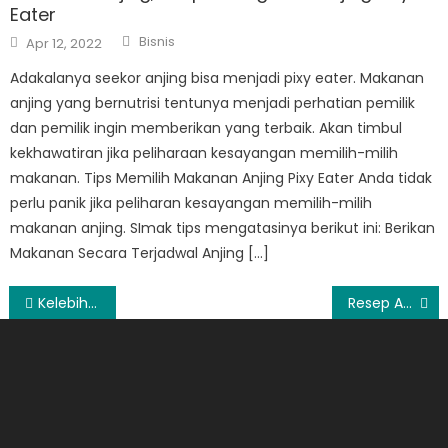
Eater
Author
Posted
Bisnis
Apr 12, 2022
on
Adakalanya seekor anjing bisa menjadi pixy eater. Makanan
anjing yang bernutrisi tentunya menjadi perhatian pemilik
dan pemilik ingin memberikan yang terbaik. Akan timbul
kekhawatiran jika peliharaan kesayangan memilih-milih
makanan. Tips Memilih Makanan Anjing Pixy Eater Anda tidak
perlu panik jika peliharan kesayangan memilih-milih
makanan anjing. SImak tips mengatasinya berikut ini: Berikan
Makanan Secara Terjadwal Anjing […]
Post
Kelebihan Investasi Reksa Dana Syariah KlikMAMI
Resep Ayam Panggang Madu Untuk Hidangan Spesial
navigation