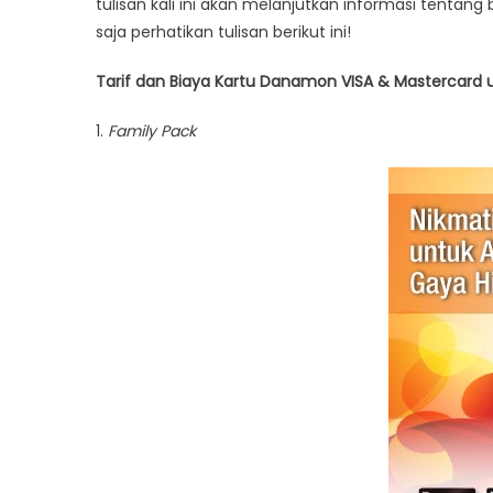
tulisan kali ini akan melanjutkan informasi tentang
Kartu
saja perhatikan tulisan berikut ini!
Kredit
Danamon
Tarif dan Biaya Kartu Danamon VISA & Mastercard 
Part
2
1.
Family Pack