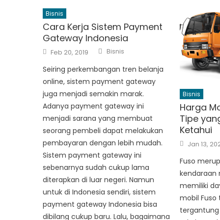
Bisnis
Cara Kerja Sistem Payment​ ​
Gateway​ ​Indonesia
Author
Posted
Bisnis
Feb 20, 2019
on
Seiring perkembangan tren belanja
online, sistem payment gateway
juga menjadi semakin marak.
Bisnis
Harga Mo
Adanya payment gateway ini
Tipe yan
menjadi sarana yang membuat
Ketahui
seorang pembeli dapat melakukan
Posted
pembayaran dengan lebih mudah.
Jan 13, 20
on
Sistem payment gateway ini
Fuso merup
sebenarnya sudah cukup lama
kendaraan n
diterapkan di luar negeri. Namun
memiliki da
untuk di Indonesia sendiri, sistem
mobil Fuso
payment​ ​gateway​ ​Indonesia bisa
tergantung 
dibilang cukup baru. Lalu, bagaimana