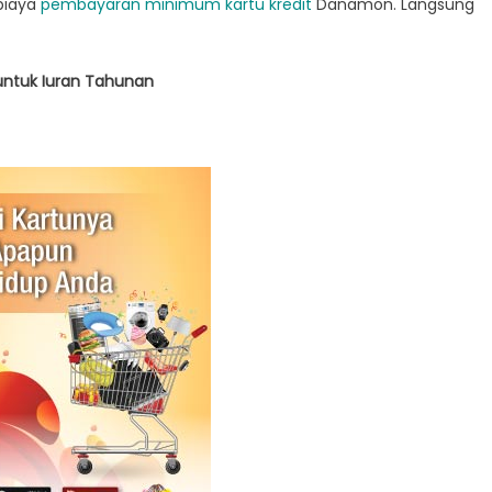
 biaya
pembayaran minimum kartu kredit
Danamon. Langsung
untuk Iuran Tahunan