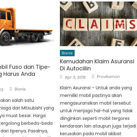
Bisnis
Kemudahan Klaim Asuransi
bil Fuso dan Tipe-
Di Autociilin
g Harus Anda
Author
Posted
Provitamon
Apr 3, 2018
on
Author
Klaim Asuransi – Untuk anda yang
Bisnis
23
memiliki mobil pastinya akan
akan salah satu
mengasuransikan mobil tersebut
iaga dari Mitsubishi yang
untuk menjaga hal-hal yang tidak
ya muat besar. Harga
diinginkan seperti mobil tergores
 tergolong berbeda-beda
kendaraan lain ataupun juga terjadi
dari tipenya. Pasalnya,
kerusakan pada mobil akibat