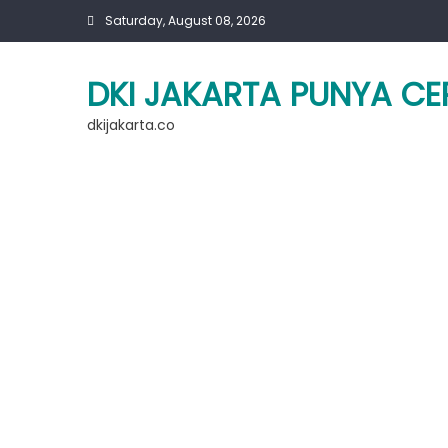
Skip
Saturday, August 08, 2026
to
content
DKI JAKARTA PUNYA CE
dkijakarta.co