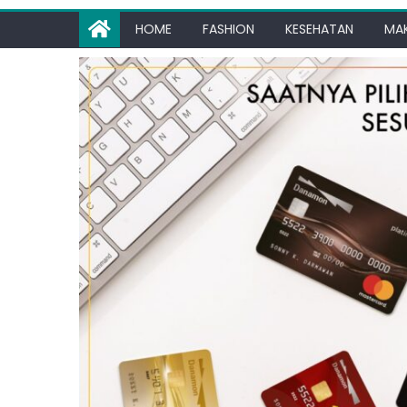
HOME
FASHION
KESEHATAN
MA