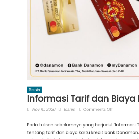
Bisnis
Informasi Tarif dan Biaya
Posted
Author
on
Nov 10, 2020
Bisnis
Comments Off
on
Informasi
Tarif
Pada tulisan sebelumnya yang berjudul “Informasi T
dan
tentang tarif dan biaya kartu kredit bank Danamo
Biaya