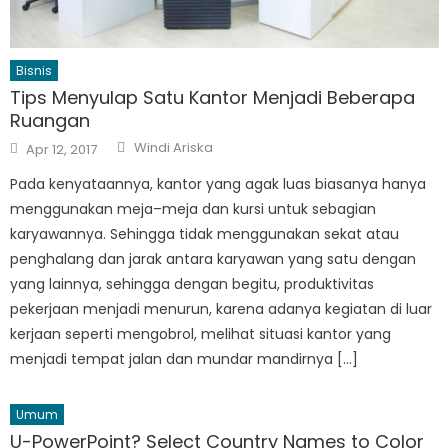
Bisnis
Tips Menyulap Satu Kantor Menjadi Beberapa
Ruangan
Author
Posted
Windi Ariska
Apr 12, 2017
on
Pada kenyataannya, kantor yang agak luas biasanya hanya
menggunakan meja–meja dan kursi untuk sebagian
karyawannya. Sehingga tidak menggunakan sekat atau
penghalang dan jarak antara karyawan yang satu dengan
yang lainnya, sehingga dengan begitu, produktivitas
pekerjaan menjadi menurun, karena adanya kegiatan di luar
kerjaan seperti mengobrol, melihat situasi kantor yang
menjadi tempat jalan dan mundar mandirnya […]
Umum
U-PowerPoint? Select Country Names to Color