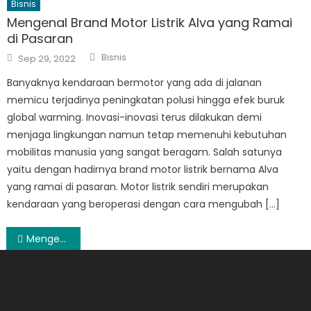
Bisnis
Mengenal Brand Motor Listrik Alva yang Ramai
di Pasaran
Author
Posted
Bisnis
Sep 29, 2022
on
Banyaknya kendaraan bermotor yang ada di jalanan
memicu terjadinya peningkatan polusi hingga efek buruk
global warming. Inovasi-inovasi terus dilakukan demi
menjaga lingkungan namun tetap memenuhi kebutuhan
mobilitas manusia yang sangat beragam. Salah satunya
yaitu dengan hadirnya brand motor listrik bernama Alva
yang ramai di pasaran. Motor listrik sendiri merupakan
kendaraan yang beroperasi dengan cara mengubah […]
Post
Mengenal Produk Popok Bayi MAKUKU Slim
navigation