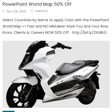
PowerPoint World Map 50% Off
Author
Posted
admin2
Nov 29, 2019
on
Select Countries by Name to apply Color with the PowerPoint
World Map => Fast and NO Mistakes! Save You and Your Boss
Errors, Clients & Careers NOW 50% Off http://bit.ly/2XVIRLD