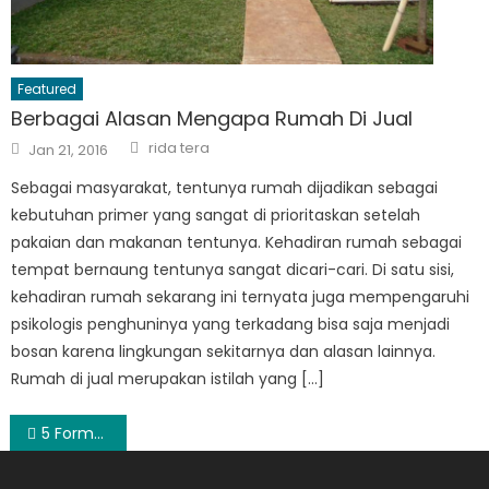
Featured
Berbagai Alasan Mengapa Rumah Di Jual
Author
Posted
rida tera
Jan 21, 2016
on
Sebagai masyarakat, tentunya rumah dijadikan sebagai
kebutuhan primer yang sangat di prioritaskan setelah
pakaian dan makanan tentunya. Kehadiran rumah sebagai
tempat bernaung tentunya sangat dicari-cari. Di satu sisi,
kehadiran rumah sekarang ini ternyata juga mempengaruhi
psikologis penghuninya yang terkadang bisa saja menjadi
bosan karena lingkungan sekitarnya dan alasan lainnya.
Rumah di jual merupakan istilah yang […]
Post
5 Format Digital Advertising Yang Sering Digunakan Oleh Perusahaan Besar!
navigation