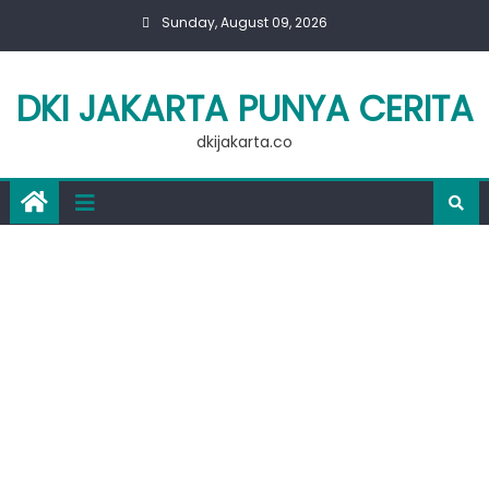
Skip
Sunday, August 09, 2026
to
content
DKI JAKARTA PUNYA CERITA
dkijakarta.co