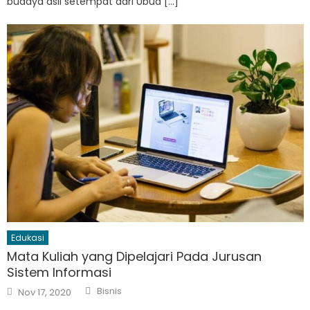
budaya asli setempat dari Ubud […]
Edukasi
Mata Kuliah yang Dipelajari Pada Jurusan
Sistem Informasi
Author
Posted
Bisnis
Nov 17, 2020
on