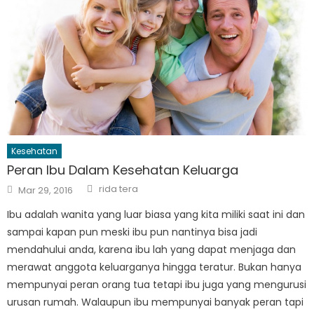
Kesehatan
Peran Ibu Dalam Kesehatan Keluarga
Author
Posted
rida tera
Mar 29, 2016
on
Ibu adalah wanita yang luar biasa yang kita miliki saat ini dan
sampai kapan pun meski ibu pun nantinya bisa jadi
mendahului anda, karena ibu lah yang dapat menjaga dan
merawat anggota keluarganya hingga teratur. Bukan hanya
mempunyai peran orang tua tetapi ibu juga yang mengurusi
urusan rumah. Walaupun ibu mempunyai banyak peran tapi