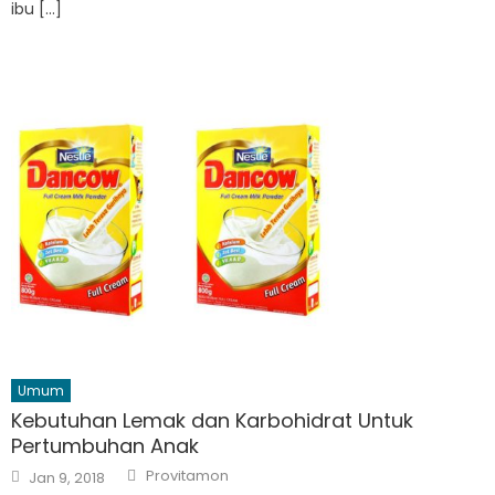
ibu […]
Umum
Kebutuhan Lemak dan Karbohidrat Untuk
Pertumbuhan Anak
Author
Posted
Provitamon
Jan 9, 2018
on