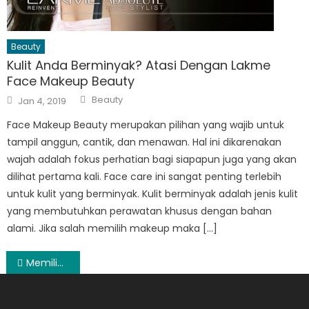
Beauty
Kulit Anda Berminyak? Atasi Dengan Lakme
Face Makeup Beauty
Author
Posted
Beauty
Jan 4, 2019
on
Face Makeup Beauty merupakan pilihan yang wajib untuk
tampil anggun, cantik, dan menawan. Hal ini dikarenakan
wajah adalah fokus perhatian bagi siapapun juga yang akan
dilihat pertama kali. Face care ini sangat penting terlebih
untuk kulit yang berminyak. Kulit berminyak adalah jenis kulit
yang membutuhkan perawatan khusus dengan bahan
alami. Jika salah memilih makeup maka […]
Post
Memilih Gelang Berlian Klasik untuk Tampil Ciamik
navigation