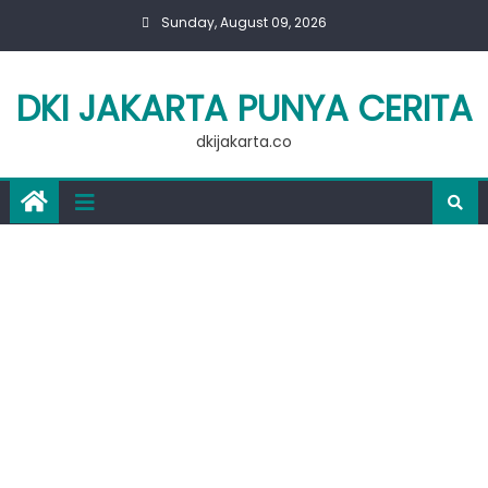
Skip
Sunday, August 09, 2026
to
content
DKI JAKARTA PUNYA CERITA
dkijakarta.co