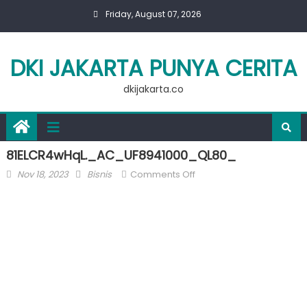
Skip
Friday, August 07, 2026
to
content
DKI JAKARTA PUNYA CERITA
dkijakarta.co
81ELCR4wHqL._AC_UF8941000_QL80_
Posted
Author
on
Nov 18, 2023
Bisnis
Comments Off
on
81ELCR4wHqL._AC_UF89