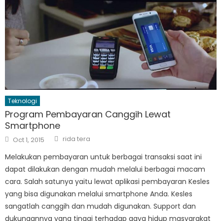
Teknologi
Program Pembayaran Canggih Lewat
Smartphone
Author
Posted
rida tera
Oct 1, 2015
on
Melakukan pembayaran untuk berbagai transaksi saat ini
dapat dilakukan dengan mudah melalui berbagai macam
cara. Salah satunya yaitu lewat aplikasi pembayaran Kesles
yang bisa digunakan melalui smartphone Anda. Kesles
sangatlah canggih dan mudah digunakan. Support dan
dukungannya yang tinggi terhadap gaya hidup masyarakat