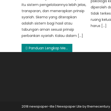
psikologis
itu sistem pengelolaannya lebih jelas,
diperoleh d
transparan, dan menerapkan prinsip
tidak terk
syariah. Skema yang diterapkan
ruang kelua
adalah sistem bagi hasil atau
harus […]
tabungan aman sesuai prinsip
perbankan syariah. Kalau dalam […]
Post
Panduan Lengkap Memilih Shower Set Terbaik untuk Kamar Mandi Minimalis
navigation
2018 newspaper-lite
|
Newspaper Lite by
themecentury
.