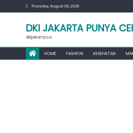
Skip
Thursday, August 06, 2026
to
content
DKI JAKARTA PUNYA CE
dkijakarta.co
HOME
FASHION
KESEHATAN
MA