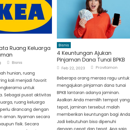
Bisnis
ata Ruang Keluarga
4 Keuntungan Ajukan
aman
Pinjaman Dana Tunai BPKB
Author
Bisnis
8
Author
Posted
Provitamon
Feb 22, 2023
on
ah hunian, ruang
Beberapa orang merasa ragu untuk
ing kali menjadi favorit
mengajukan pinjaman dana tunai
engkerama untuk
BPKB lantaran adanya jaminan.
a. Sebagai pusat aktivitas
Asalkan Anda memilih tempat yang
uarga, ruang keluarga
tepat, jaminan tersebut malah
 perlu dirancang dengan
memberikan keuntungan bagi Anda
n aman. Nyaman secara
Jadi kebutuhan bisa dipenuhi
maupun fisik. Secara
dengan cepat dan tepat. Apa saja