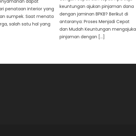
 kenyamanan dapat
keuntungan ajukan pinjaman dana
ari penataan interior yang
dengan jaminan BPKB? Berikut di
esan sumpek. Saat menata
antaranya: Proses Menjadi Cepat
rga, salah satu hal yang
dan Mudah Keuntungan mengajuk
pinjaman dengan […]