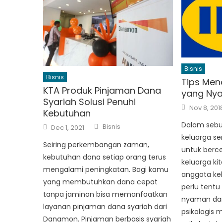
Bisnis
Bisnis
Tips Men
KTA Produk Pinjaman Dana
yang Ny
Syariah Solusi Penuhi
Posted
Nov 8, 201
Kebutuhan
on
Author
Dalam sebu
Posted
Bisnis
Dec 1, 2021
on
keluarga ser
Seiring perkembangan zaman,
untuk berc
kebutuhan dana setiap orang terus
keluarga kit
mengalami peningkatan. Bagi kamu
anggota kel
yang membutuhkan dana cepat
perlu tentu
tanpa jaminan bisa memanfaatkan
nyaman da
layanan pinjaman dana syariah dari
psikologis 
Danamon. Pinjaman berbasis syariah