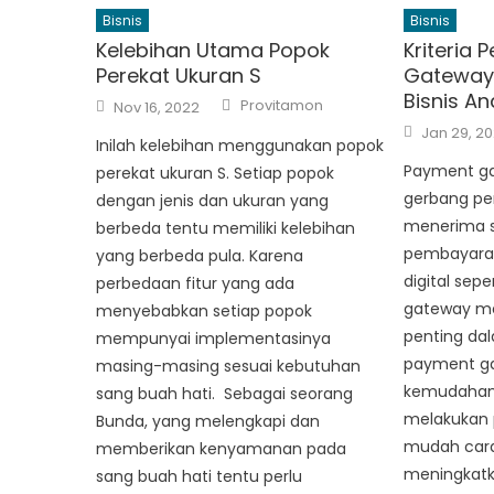
Bisnis
Bisnis
Kelebihan Utama Popok
Kriteria
Perekat Ukuran S
Gateway 
Bisnis A
Author
Posted
Provitamon
Nov 16, 2022
on
Posted
Jan 29, 2
on
Inilah kelebihan menggunakan popok
Payment g
perekat ukuran S. Setiap popok
gerbang pe
dengan jenis dan ukuran yang
menerima s
berbeda tentu memiliki kelebihan
pembayaran 
yang berbeda pula. Karena
digital sepe
perbedaan fitur yang ada
gateway me
menyebabkan setiap popok
penting dal
mempunyai implementasinya
payment g
masing-masing sesuai kebutuhan
kemudahan 
sang buah hati. Sebagai seorang
melakukan
Bunda, yang melengkapi dan
mudah car
memberikan kenyamanan pada
meningkatk
sang buah hati tentu perlu