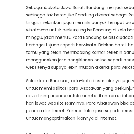
Indone
Sebagai ibukota Jawa Barat, Bandung menjadi sebu
Memba
sehingga tak heran jika Bandung dikenal sebagai P
Hotel
tinggi, melainkan juga memiliki banyak tempat wis
Berbin
wisatawan untuk berkunjung ke Bandung di sela hari
Dalam
minggu, jalan menuju kota Bandung selalu dipadati
Berikla
berbagai tujuan seperti berwisata. Bahkan hotel-ho
Online
tamu yang telah membooking kamar terlebih dahulu 
menggunakan jasa pengiklanan online seperti per
websitenya supaya lebih mudah dikenal para wisa
Selain kota Bandung, kota-kota besar lainnya juga
untuk memfasilitasi para wisatawan yang berkunjun
advertising agency untuk memberikan kemudahan
hari lewat website resminya. Para wisatawan bisa
pencari di internet. Karena itulah jasa seperti per
untuk mengoptimalkan iklannya di internet.