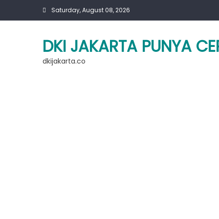
Skip
Saturday, August 08, 2026
to
content
DKI JAKARTA PUNYA CE
dkijakarta.co