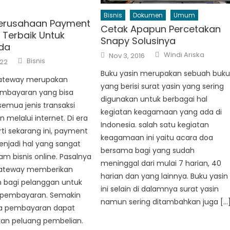
Bisnis
Dokumen
Umum
 Perusahaan Payment
Cetak Apapun Percetakan
Terbaik Untuk
Snapy Solusinya
nda
Author
Posted
Windi Ariska
Nov 3, 2016
Author
on
Bisnis
022
Buku yasin merupakan sebuah buk
ateway merupakan
yang berisi surat yasin yang sering
mbayaran yang bisa
digunakan untuk berbagai hal
emua jenis transaksi
kegiatan keagamaan yang ada di
melalui internet. Di era
Indonesia. salah satu kegiatan
rti sekarang ini, payment
keagamaan ini yaitu acara doa
njadi hal yang sangat
bersama bagi yang sudah
am bisnis online. Pasalnya
meninggal dari mulai 7 harian, 40
ateway memberikan
harian dan yang lainnya. Buku yasin
bagi pelanggan untuk
ini selain di dalamnya surat yasin
 pembayaran. Semakin
namun sering ditambahkan juga […
a pembayaran dapat
an peluang pembelian.