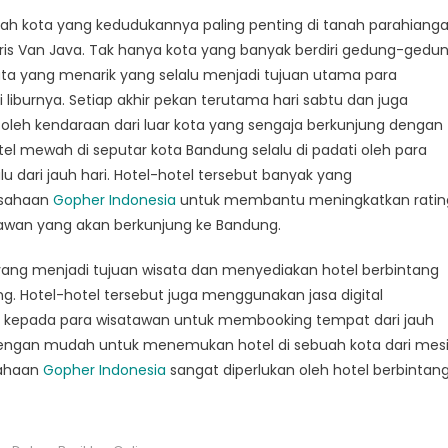
sia
ah kota yang kedudukannya paling penting di tanah parahiang
ntu
aris Van Java. Tak hanya kota yang banyak berdiri gedung-gedu
ata yang menarik yang selalu menjadi tujuan utama para
tang
 liburnya. Setiap akhir pekan terutama hari sabtu dan juga
 oleh kendaraan dari luar kota yang sengaja berkunjung dengan
n
tel mewah di seputar kota Bandung selalu di padati oleh para
dari jauh hari. Hotel-hotel tersebut banyak yang
usahaan
Gopher Indonesia
untuk membantu meningkatkan ratin
tawan yang akan berkunjung ke Bandung.
 yang menjadi tujuan wisata dan menyediakan hotel berbintang
g. Hotel-hotel tersebut juga menggunakan jasa digital
 kepada para wisatawan untuk membooking tempat dari jauh
 dengan mudah untuk menemukan hotel di sebuah kota dari mes
usahaan
Gopher Indonesia
sangat diperlukan oleh hotel berbintan