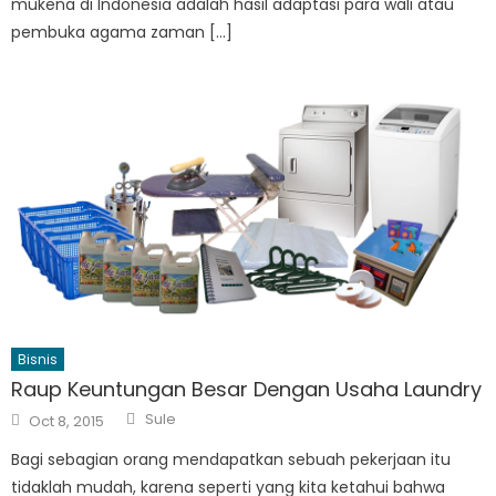
mukena di Indonesia adalah hasil adaptasi para wali atau
pembuka agama zaman […]
Bisnis
Raup Keuntungan Besar Dengan Usaha Laundry
Author
Posted
Sule
Oct 8, 2015
on
Bagi sebagian orang mendapatkan sebuah pekerjaan itu
tidaklah mudah, karena seperti yang kita ketahui bahwa