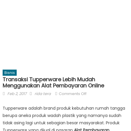
Bisnis
Transaksi Tupperware Lebih Mudah
Menggunakan Alat Pembayaran Online
Posted
Author
on
Feb 2, 2017
rida tera
Comments Off
on
Transaksi
Tupperware
Tupperware adalah brand produk kebutuhan rumah tangga
Lebih
berupa aneka produk wadah plastik yang namanya sudah
Mudah
tidak asing lagi untuk sebagian besar masyarakat. Produk
Menggunakan
Tupperware yang dijual di pasaran
Alat Pembayaran