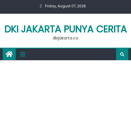
Skip
Friday, August 07, 2026
to
content
DKI JAKARTA PUNYA CERITA
dkijakarta.co