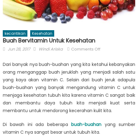
kecantikan
Kesehatan
Buah Bervitamin Untuk Kesehatan
Posted
Author
on
Jun 28, 2017
Windi Ariska
Comments Off
on
Buah
Bervitamin
Dari banyak nya buah-buahan yang kita ketahui kebanyakan
Untuk
orang menganggap buah jeruklah yang menjadi salah satu
Kesehatan
yang kaya akan vitamin C. Selain dari buah jeruk adapula
buah-buahan yang banyak mengandung vitamin C untuk
menjaga kesehatan tubuh kita karena vitamin C sangat baik
dan membantu daya tubuh kita menjadi kuat serta
membantu untuk mendorong kecerahan kulit kita.
Di bawah ini ada beberapa
buah-buahan
yang sumber
vitamin C nya sangat besar untuk tubuh kita.