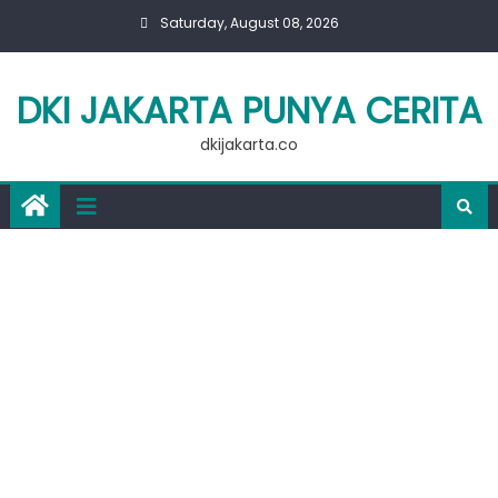
Skip
Saturday, August 08, 2026
to
content
DKI JAKARTA PUNYA CERITA
dkijakarta.co