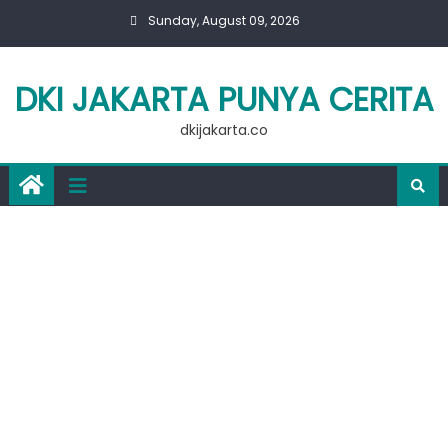
Skip
Sunday, August 09, 2026
to
content
DKI JAKARTA PUNYA CERITA
dkijakarta.co