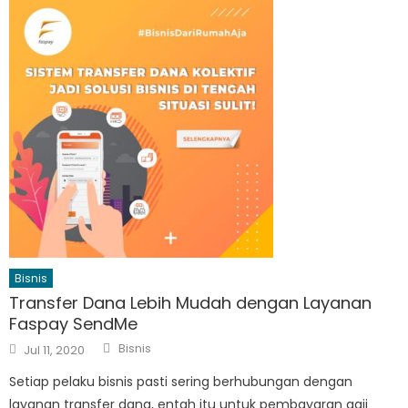
Bisnis
Transfer Dana Lebih Mudah dengan Layanan
Faspay SendMe
Author
Posted
Bisnis
Jul 11, 2020
on
Setiap pelaku bisnis pasti sering berhubungan dengan
layanan transfer dana, entah itu untuk pembayaran gaji