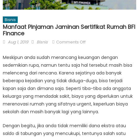
Bisnis
Manfaat Pinjaman Jaminan Sertifikat Rumah BFI
Finance
Posted
Author
on
Aug 1, 2019
Bisnis
Comments Off
on
Manfaat
Pinjaman
Meskipun anda sudah merancang keuangan dengan
Jaminan
sedemikian rupa, namun tentu saja hal tersebut masih bisa
Sertifikat
melenceng dari rencana. Karena sejatinya ada banyak
Rumah
beberapa kejadian yang tidak diduga-duga, bisa terjadi
BFI
kapan saja dan dimana saja. Seperti tiba-tiba ada anggota
Finance
keluarga yang mendadak sakit, biaya yang diperlukan untuk
merenovasi rumah yang sifatnya urgent, keperluan biaya
sekolah dan masih banyak lagi yang lainnya.
Dengan begitu, jika anda tidak memiliki dana ekstra atau
saldo di tabungan yang mencukupi, tentunya salah satu